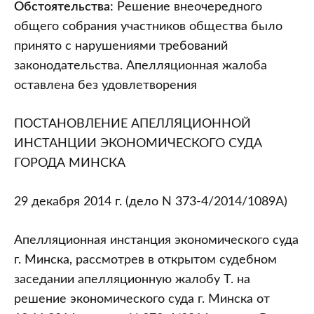
города
Обстоятельства:
Решение внеочередного
Минска
общего собрания участников общества было
от
принято с нарушениями требований
29.12.2014
законодательства. Апелляционная жалоба
(дело
оставлена без удовлетворения
N
373-
ПОСТАНОВЛЕНИЕ АПЕЛЛЯЦИОННОЙ
4/2014/1089А)
ИНСТАНЦИИ ЭКОНОМИЧЕСКОГО СУДА
ГОРОДА МИНСКА
29 декабря 2014 г. (дело N 373-4/2014/1089А)
Апелляционная инстанция экономического суда
г. Минска, рассмотрев в открытом судебном
заседании апелляционную жалобу Т. на
решение экономического суда г. Минска от