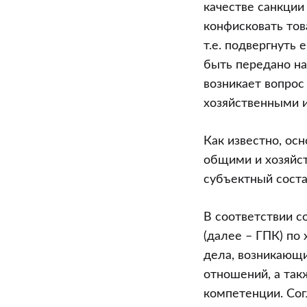
качестве санкци
конфисковать това
т.е. подвергнуть
быть передано на
возникает вопрос
хозяйственными 
Как известно, о
общими и хозяйст
субъектный соста
В соответствии с
(далее – ГПК) по
дела, возникающи
отношений, а так
компетенции. Сог