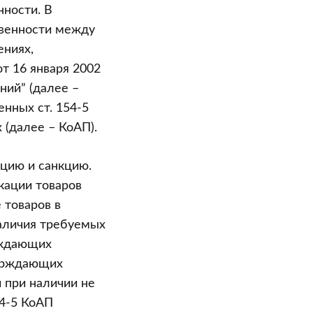
нности. В
твенности между
ениях,
т 16 января 2002
ний” (далее –
нных ст. 154-5
(далее – КоАП).
цию и санкцию.
скации товаров
е товаров в
наличия требуемых
рждающих
верждающих
 при наличии не
54-5 КоАП