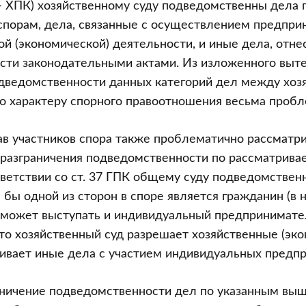
– ХПК) хозяйственному суду подведомственны дела 
спорам, дела, связанные с осуществлением предпри
ой (экономической) деятельности, и иные дела, отне
ти законодательными актами. Из изложенного выте
одведомственности данных категорий дел между хоз
о характеру спорного правоотношения весьма пробл
в участников спора также проблематично рассматри
 разграничения подведомственности по рассматрив
ответствии со ст. 37 ГПК общему суду подведомствен
я бы одной из сторон в споре является гражданин (в
может выступать и индивидуальный предприниматель
то хозяйственный суд разрешает хозяйственные (эк
ивает иные дела с участием индивидуальных предп
аничение подведомственности дел по указанным вы