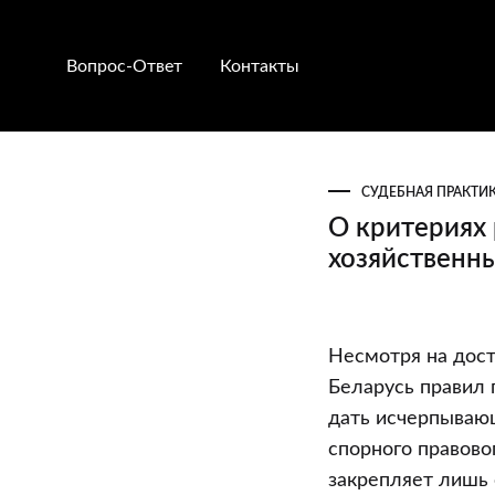
Вопрос-Ответ
Контакты
СУДЕБНАЯ ПРАКТИ
О критериях
хозяйственн
О
Несмотря на дос
критериях
Беларусь правил
разграничен
дать исчерпывающ
подведомств
спорного правово
общим
закрепляет лишь 