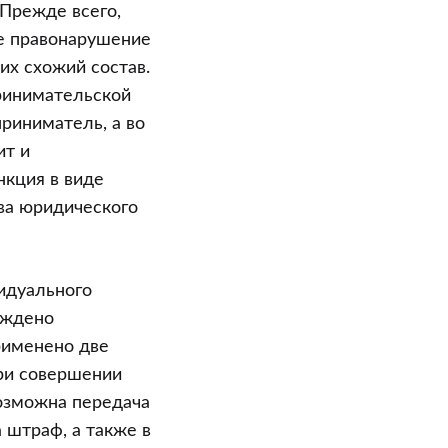
Прежде всего,
ое правонарушение
их схожий состав.
ринимательской
риниматель, а во
ит и
нкция в виде
ва юридического
видуального
уждено
рименено две
при совершении
озможна передача
 штраф, а также в