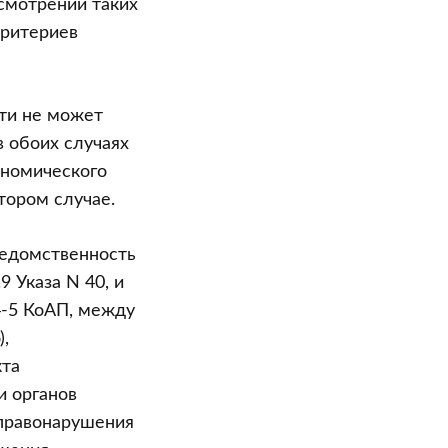
смотрении таких
критериев
сти не может
 обоих случаях
ономического
втором случае.
ведомственность
 Указа N 40, и
4-5 КоАП, между
,
кта
и органов
 правонарушения