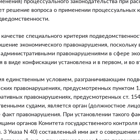
менения) процессуального законодательства при рас
ет решение вопроса о применении процессуальных 
дведомственности.
 качестве специального критерия подведомственно
ршение экономического правонарушения, поскольку в
 административными правонарушениями в сфере эк
я в виде конфискации установлена и в первом, и во 
мя единственным условием, разграничивающим под
ских правонарушениях, предусмотренных пунктом 1.9
ативных правонарушениях, предусмотренных ст. 15
венными судами, является орган (должностное лицо)
факт правонарушения. При установлении такого фа
ами органов Комитета государственного контроля 
п. 3 Указа N 40) составленный ими акт о совершении