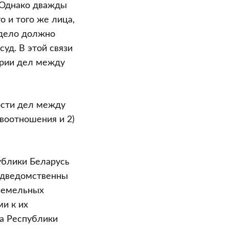
 Однако дважды
о и того же лица,
 дело должно
уд. В этой связи
ории дел между
ости дел между
воотношения и 2)
ублики Беларусь
подведомственны
 земельных
и к их
са Республики