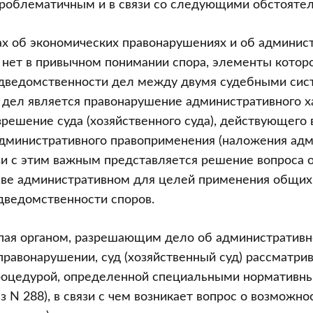
проблематичным и в связи со следующими обстоятел
ах об экономических правонарушениях и об админис
 нет в привычном понимании спора, элементы котор
одведомственности дел между двумя судебными сис
 дел является правонарушение административного х
зрешение суда (хозяйственного суда), действующего 
административного правоприменения (наложения ад
язи с этим важным представляется решение вопроса о
раве административном для целей применения общих
дведомственности споров.
упая органом, разрешающим дело об административ
правонарушении, суд (хозяйственный суд) рассматрив
процедурой, определенной специальными нормативн
з N 288), в связи с чем возникает вопрос о возможнос