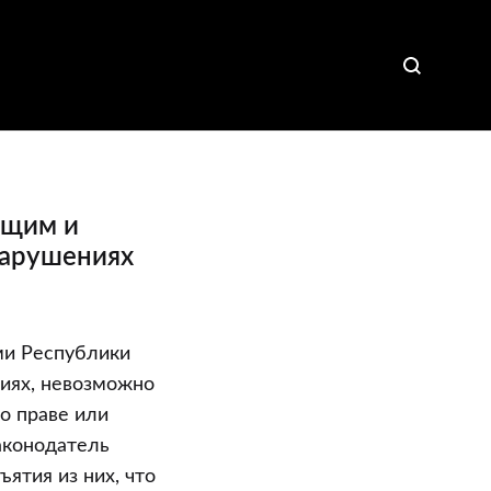
бщим и
нарушениях
ми Республики
иях, невозможно
о праве или
Законодатель
ятия из них, что