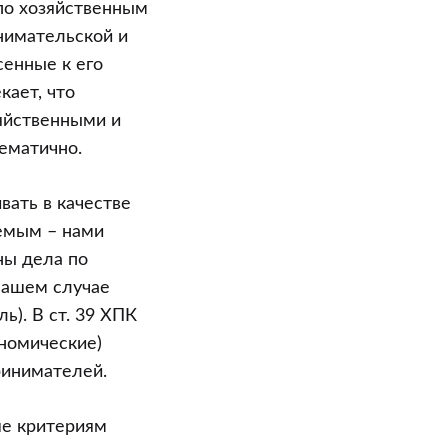
по хозяйственным
нимательской и
сенные к его
кает, что
яйственными и
ематично.
вать в качестве
аемым – нами
ны дела по
 нашем случае
). В ст. 39 ХПК
ономические)
ринимателей.
ше критериям