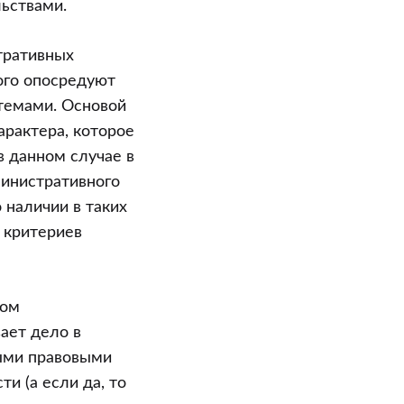
ьствами.
тративных
ого опосредуют
темами. Основой
арактера, которое
в данном случае в
министративного
 наличии в таких
 критериев
ном
ает дело в
ыми правовыми
ти (а если да, то