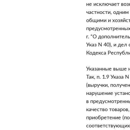
и
не исключает воз
хозяйственн
частности, одним
судам
общими и хозяйс
дел
предусмотренных 
об
г. “О дополнител
экономическ
Указ N 40), и де
правонаруше
Кодекса Республи
Указанные выше 
Так, п. 1.9 Указа
(выручки, получен
нарушение устано
в предусмотренн
качество товаро
приобретение (по
соответствующих 