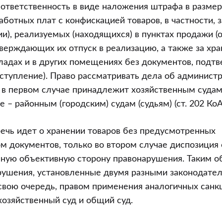
ответственность в виде наложения штрафа в размере
ботных плат с конфискацией товаров, в частности, 
ии), реализуемых (находящихся) в пунктах продажи (
верждающих их отпуск в реализацию, а также за хра
кладах и в других помещениях без документов, под
ступление). Право рассматривать дела об админист
в первом случае принадлежит хозяйственным судам (п
е – районным (городским) судам (судьям) (ст. 202 КоА
речь идет о хранении товаров без предусмотренных
м документов, только во втором случае диспозиция 
ную объективную сторону правонарушения. Таким о
рушения, установленные двумя разными законодате
вою очередь, правом применения аналогичных санк
 хозяйственный суд и общий суд.