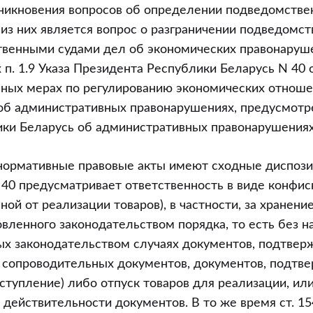
никновения вопросов об определении подведомстве
ым
 из них является вопрос о разграничении подведомс
твенными судами дел об экономических правонаруш
п. 1.9 Указа Президента Республики Беларусь N 40 о
ьных мерах по регулированию экономических отноше
их
л об административных правонарушениях, предусмотре
ниях
ки Беларусь об административных правонарушениях 
нормативные правовые акты имеют сходные диспози
 N 40 предусматривает ответственность в виде конфи
ной от реализации товаров), в частности, за хранени
вленного законодательством порядка, то есть без 
ых законодательством случаях документов, подтве
в, сопроводительных документов, документов, подт
ступление) либо отпуск товаров для реализации, или
действительности документов. В то же время ст. 1