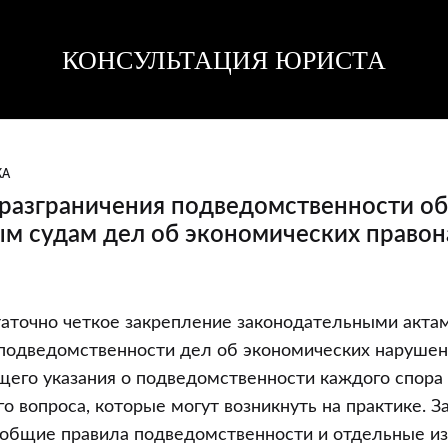
КОНСУЛЬТАЦИЯ ЮРИСТА
Консультация
Консультация
юриста
юриста
КА
 разграничения подведомственности о
ым судам дел об экономических право
таточно четкое закрепление законодательными акта
 подведомственности дел об экономических нарушен
ия
его указания о подведомственности каждого спора 
енности
го вопроса, которые могут возникнуть на практике. 
общие правила подведомственности и отдельные изъ