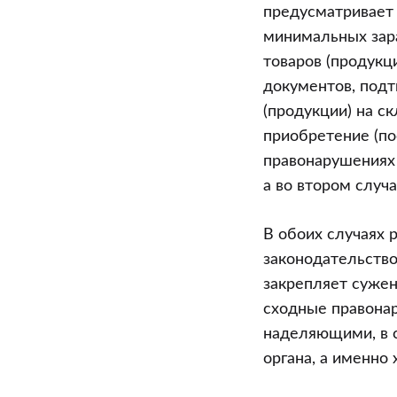
предусматривает 
минимальных зара
товаров (продукц
документов, подт
(продукции) на с
приобретение (по
правонарушениях 
а во втором случа
В обоих случаях 
законодательство
закрепляет сужен
сходные правона
наделяющими, в с
органа, а именно