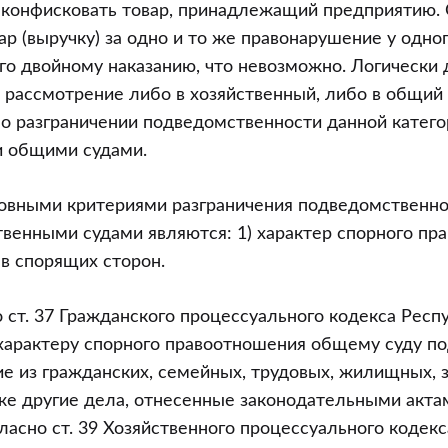
и конфисковать товар, принадлежащий предприятию.
р (выручку) за одно и то же правонарушение у одног
 его двойному наказанию, что невозможно. Логически
 рассмотрение либо в хозяйственный, либо в общий с
 о разграничении подведомственности данной катег
и общими судами.
сновными критериями разграничения подведомственн
венными судами являются: 1) характер спорного пра
в спорящих сторон.
о ст. 37 Гражданского процессуального кодекса Респ
 характеру спорного правоотношения общему суду 
е из гражданских, семейных, трудовых, жилищных,
же другие дела, отнесенные законодательными актам
ласно ст. 39 Хозяйственного процессуального кодек