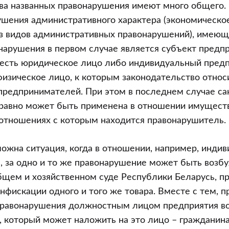
ва названных правонарушения имеют много общего. 
ушения административного характера (экономическ
з видов административных правонарушений), имеющ
нарушения в первом случае является субъект предп
 есть юридическое лицо либо индивидуальный предп
физическое лицо, к которым законодательство относ
редпринимателей. При этом в последнем случае са
 равно может быть применена в отношении имущест
 отношениях с которым находится правонарушитель.
можна ситуация, когда в отношении, например, инди
, за одно и то же правонарушение может быть возб
бщем и хозяйственном суде Республики Беларусь, п
онфискации одного и того же товара. Вместе с тем, 
правонарушения должностным лицом предприятия в
, который может наложить на это лицо – гражданина