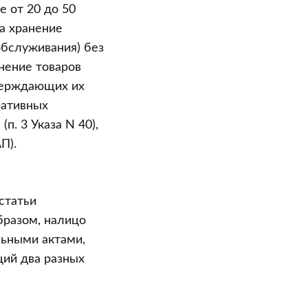
 от 20 до 50
за хранение
обслуживания) без
нение товаров
тверждающих их
ративных
. 3 Указа N 40),
П).
статьи
бразом, налицо
льными актами,
ций два разных