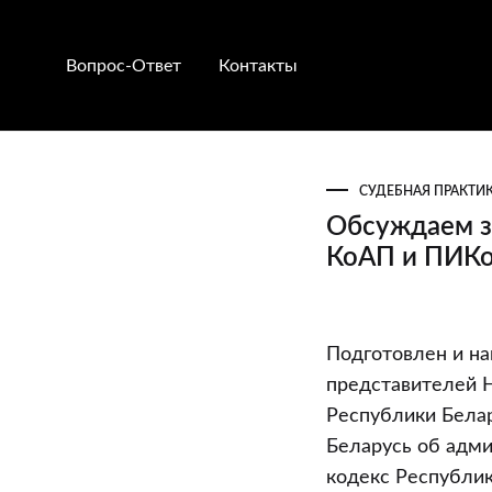
Вопрос-Ответ
Контакты
СУДЕБНАЯ ПРАКТИ
Обсуждаем з
КоАП и ПИК
Обсуждаем
Подготовлен и на
законопроек
представителей Н
о
Республики Белар
внесении
Беларусь об адм
изменений
кодекс Республик