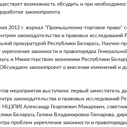
уществует возможность обсудить и при необходимос
оработке законопроекта.
мая 2012 г. журнал “Промышленно-торговое право” с
нтром законодательства и правовых исследований 
льной прокуратурой Республики Беларусь, Научно-п
укрепления законности и правопорядка Генерально
русь и Министерством экономики Республики Белару
“Обсуждаем законопроект о внесении изменений и д
ртов мероприятия выступили: первый заместитель д
нтра законодательства и правовых исследований Р
– НЦЗПИ) Александр Георгиевич Макаревич, советни
лики Беларусь Галина Владимировна Гончарова, дир
нтра проблем укрепления законности и правопорядк