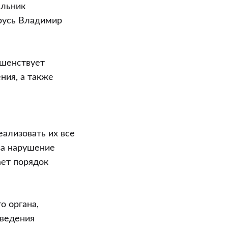
альник
русь Владимир
ршенствует
ния, а также
ализовать их все
за нарушение
ает порядок
о органа,
введения