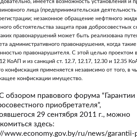
довательно, имеется возможность установления и п
виновного лица (предпринимательская деятельность
регистрации; незаконное обращение нефтяного жидк
данного обстоятельства защита прав добросовестных 
таких правонарушений может быть реализована путе
та административного правонарушения, когда таки
нностью правонарушителя. С этой целью проектом 
.12 КоАП и из санкций ст. 12.7, 12.17, 12.30 и 12.35 
что конфискация применяется независимо от того, в ч
жащее конфискации имущество.
С обзором правового форума “Гарантии
осовестного приобретателя”,
оявшегося 29 сентября 2011 г., можно
комиться здесь:
://www.economy.gov.by/ru/news/garantii-