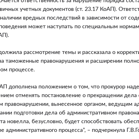
ючается ответственность за нарушение порядка сост
вичных учетных документов (ст. 23.17 КоАП). Ответс
 наличии вредных последствий в зависимости от со
поведения может наступать по специальным нормам 
АП).
одолжила рассмотрение темы и рассказала о коррект
 за таможенные правонарушения и расширении полн
ом процессе.
КоАП дополнена положением о том, что прокурор над
ением отменять постановление о прекращении дела 
м правонарушении, вынесенное органом, ведущим 
чании подготовки дела об административном правон
та новелла, безусловно, будет способствовать обес
е административного процесса”, – подчеркнула Г.В.Г