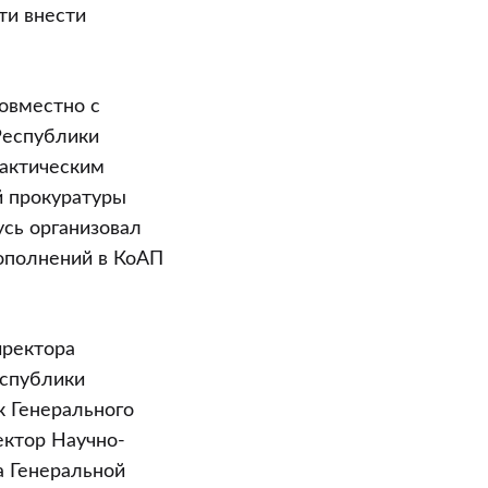
ти внести
овместно с
Республики
рактическим
й прокуратуры
сь организовал
ополнений в КоАП
иректора
еспублики
к Генерального
ектор Научно-
а Генеральной