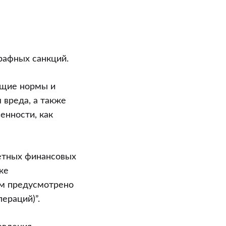
рафных санкций.
ющие нормы и
 вреда, а также
енности, как
ретных финансовых
же
ом предусмотрено
ераций)”.