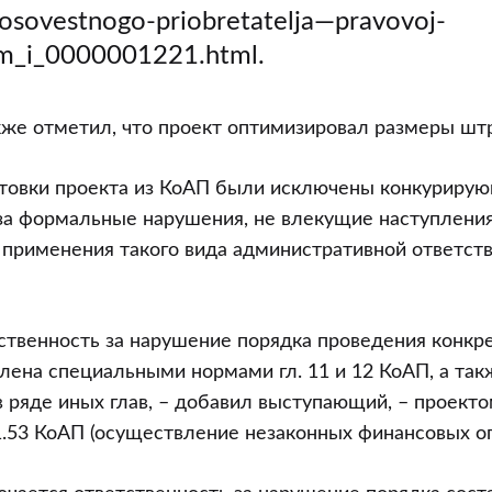
osovestnogo-priobretatelja—pravovoj-
m_i_0000001221.html.
кже отметил, что проект оптимизировал размеры шт
отовки проекта из КоАП были исключены конкуриру
за формальные нарушения, не влекущие наступления
применения такого вида административной ответств
ственность за нарушение порядка проведения конк
лена специальными нормами гл. 11 и 12 КоАП, а так
ряде иных глав, – добавил выступающий, – проект
1.53 КоАП (осуществление незаконных финансовых оп