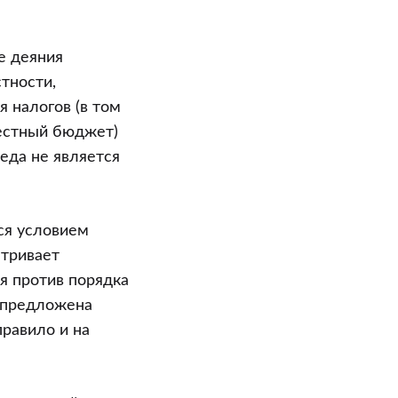
е деяния
тности,
я налогов (в том
естный бюджет)
еда не является
ся условием
атривает
я против порядка
 предложена
равило и на