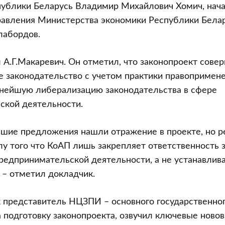
публики Беларусь Владимир Михайлович Хомич, нач
равления Министерства экономики Республики Бела
лабордов.
А.Г.Макаревич. Он отметил, что законопроект сове
 законодательство с учетом практики правопримене
нейшую либерализацию законодательства в сфере
ской деятельности.
шие предложения нашли отражение в проекте, но ре
лу того что КоАП лишь закрепляет ответственность 
редпринимательской деятельности, а не устанавлив
, – отметил докладчик.
к представитель НЦЗПИ – основного государственног
а подготовку законопроекта, озвучил ключевые ново