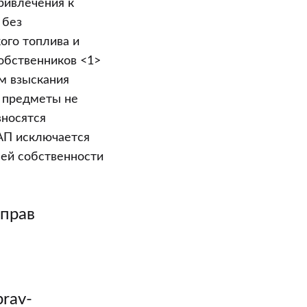
ривлечения к
 без
ого топлива и
собственников <1>
м взыскания
е предметы не
вносятся
КоАП исключается
ьей собственности
 прав
prav-