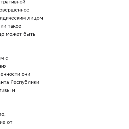
стративной
совершенное
ридическим лицом
чии такое
цо может быть
ым с
ния
венности они
ента Республики
тивы и
о,
ие от