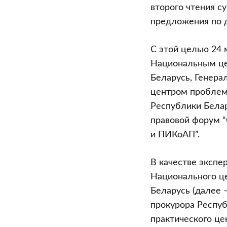
и
второго чтения с
дополнений
предложения по д
в
КоАП
С этой целью 24 
и
Национальным це
ПИКоАП
Беларусь, Генера
центром проблем 
Республики Бела
правовой форум 
и ПИКоАП”.
В качестве экспе
Национального це
Беларусь (далее 
прокурора Респуб
практического це