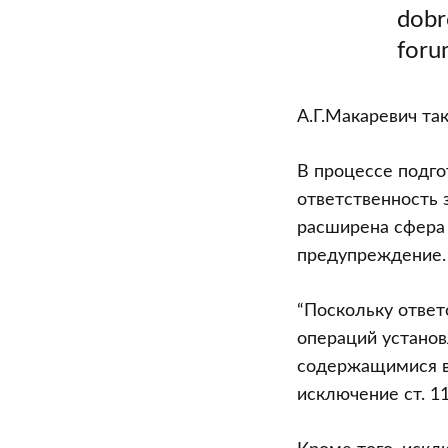
dobr
foru
А.Г.Макаревич та
В процессе подг
ответственность 
расширена сфера 
предупреждение.
“Поскольку ответ
операций установ
содержащимися в 
исключение ст. 1