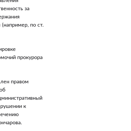
авления
твенность за
держания
(например, по ст.
ировке
омочий прокурора
елен правом
об
административный
арушении к
печению
ончарова.