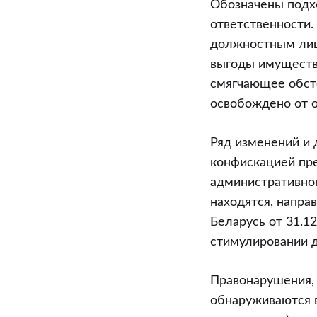
Обозначены подх
ответственности.
должностным лиц
выгоды имуществен
смягчающее обст
освобождено от от
Ряд изменений и 
конфискацией пре
административног
находятся, напр
Беларусь от 31.1
стимулировании д
Правонарушения,
обнаруживаются в