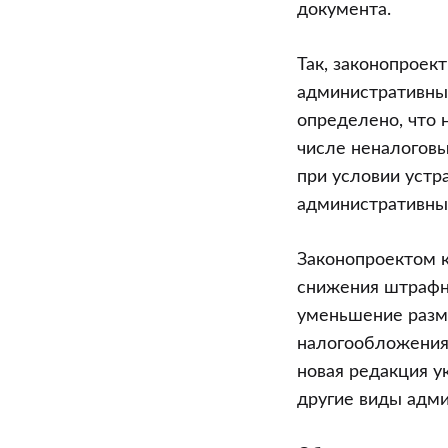
документа.
Так, законопроек
административным
определено, что 
числе неналогов
при условии устр
административны
Законопроектом 
снижения штрафны
уменьшение разме
налогообложения
новая редакция у
другие виды адм