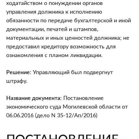
от
ходатайством о понуждении органов
06.06.2016
управления должника к исполнению
(дело
обязанности по передаче бухгалтерской и иной
N
документации, печатей и штампов,
35-
материальных и иных ценностей должника; не
12/
предоставил кредитору возможность для
Ап/2016).
ознакомления с планом ликвидации.
ч.
8
Решение:
Управляющий был подвергнут
ст.
штрафу.
12.13
КоАП
Название документа:
Постановление
РБ
экономического суда Могилевской области от
06.06.2016 (дело N 35-12/Ап/2016)