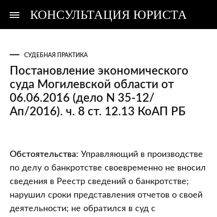
КОНСУЛЬТАЦИЯ ЮРИСТА
Консультация
Консультация
юриста
юриста
СУДЕБНАЯ ПРАКТИКА
Постановление экономического
суда Могилевской области от
06.06.2016 (дело N 35-12/
Ап/2016). ч. 8 ст. 12.13 КоАП РБ
Постановление
Обстоятельства:
Управляющий в производстве
экономического
по делу о банкротстве своевременно не вносил
суда
сведения в Реестр сведений о банкротстве;
Могилевской
нарушил сроки представления отчетов о своей
области
деятельности; не обратился в суд с