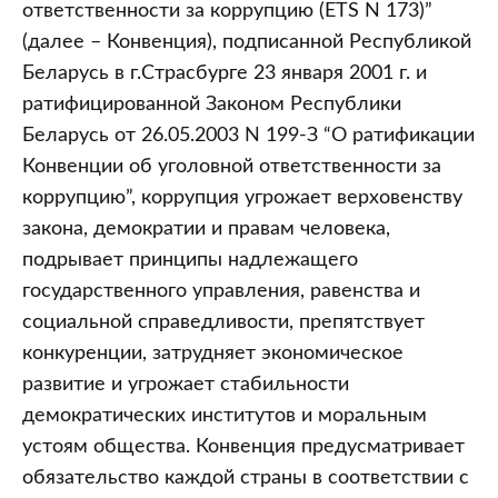
осуществления
ответственности за коррупцию (ETS N 173)”
экономической
(далее – Конвенция), подписанной Республикой
деятельности”
Беларусь в г.Страсбурге 23 января 2001 г. и
Уголовного
ратифицированной Законом Республики
кодекса
Беларусь от 26.05.2003 N 199-З “О ратификации
Республики
Конвенции об уголовной ответственности за
Беларусь)
коррупцию”, коррупция угрожает верховенству
закона, демократии и правам человека,
подрывает принципы надлежащего
государственного управления, равенства и
социальной справедливости, препятствует
конкуренции, затрудняет экономическое
развитие и угрожает стабильности
демократических институтов и моральным
устоям общества. Конвенция предусматривает
обязательство каждой страны в соответствии с