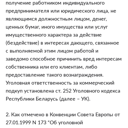
против
получение работником индивидуального
порядка
предпринимателя или юридического лица, не
несения
являющимся должностным лицом, денег,
коммерческой
ценных бумаг, иного имущества или услуг
службы
имущественного характера за действие
(комментарий
(бездействие) в интересах дающего, связанное
к
с выполняемой этим лицом работой и
статье
заведомо способное причинить вред интересам
252
собственника или его клиентам, либо
“Коммерческий
предоставление такого вознаграждения.
подкуп”
Уголовная ответственность за коммерческий
главы
подкуп установлена ст. 252 Уголовного кодекса
25
Республики Беларусь (далее – УК).
“Преступления
против
2. Как отмечено в Конвенции Совета Европы от
порядка
27.01.1999 N 173 “Об уголовной