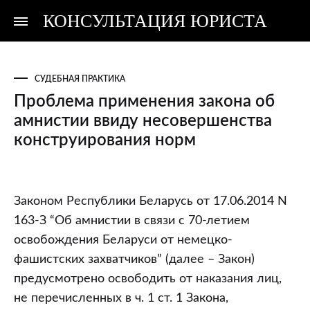
КОНСУЛЬТАЦИЯ ЮРИСТА
Консультация
Консультация
юриста
юриста
СУДЕБНАЯ ПРАКТИКА
Проблема применения закона об
амнистии ввиду несовершенства
конструирования норм
Проблема
Законом Республики Беларусь от 17.06.2014 N
применения
163-З “Об амнистии в связи с 70-летием
закона
освобождения Беларуси от немецко-
об
фашистских захватчиков” (далее – Закон)
амнистии
предусмотрено освободить от наказания лиц,
ввиду
не перечисленных в ч. 1 ст. 1 Закона,