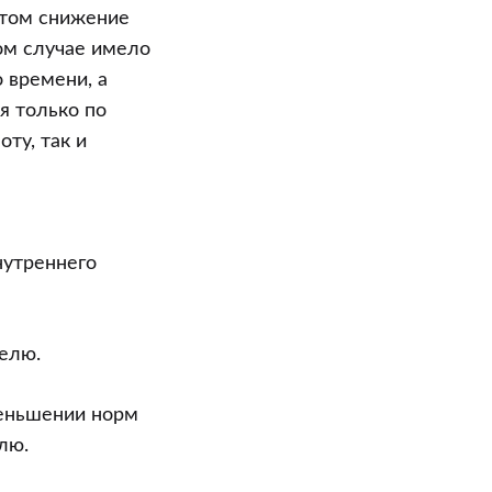
этом снижение
ом случае имело
 времени, а
я только по
ту, так и
нутреннего
елю.
меньшении норм
лю.