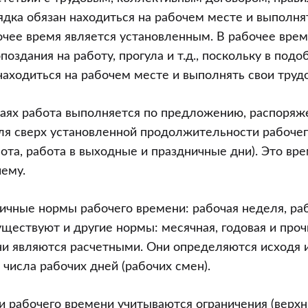
ядка обязан находиться на рабочем месте и выполня
очее время является установленным. В рабочее вре
поздания на работу, прогула и т.д., поскольку в под
находиться на рабочем месте и выполнять свои труд
чаях работа выполняется по предложению, распоряж
ля сверх установленной продолжительности рабоче
бота, работа в выходные и праздничные дни). Это вр
чему.
чные нормы рабочего времени: рабочая неделя, раб
уществуют и другие нормы: месячная, годовая и про
ни являются расчетными. Они определяются исходя 
 числа рабочих дней (рабочих смен).
 рабочего времени учитываются ограничения (верх