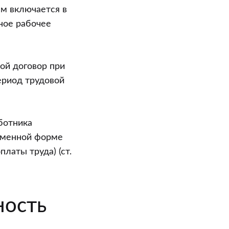
м включается в
ное рабочее
ой договор при
ериод трудовой
ботника
еменной форме
латы труда) (ст.
ность