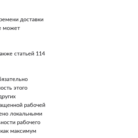
ремени доставки
не может
акже статьей 114
бязательно
ость этого
других
ращенной рабочей
жено локальными
ности рабочего
 как максимум