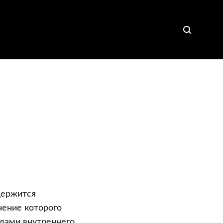
держится
чение которого
илами внутреннего