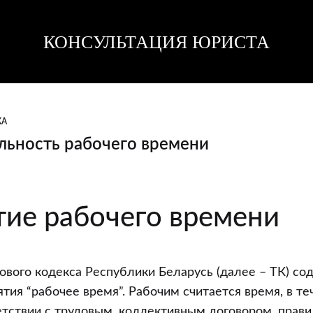
КОНСУЛЬТАЦИЯ ЮРИСТА
Консультация
Консультация
юриста
юриста
КА
ьность рабочего времени
льность
тие рабочего времени
дового кодекса Республики Беларусь (далее – ТК) со
тия “рабочее время”. Рабочим считается время, в те
етствии с трудовым, коллективным договором, прав