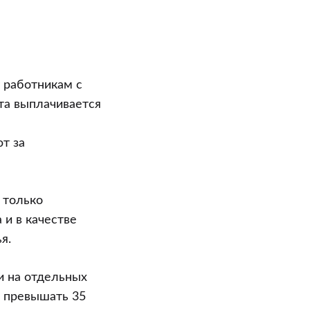
 работникам с
та выплачивается
т за
 только
 и в качестве
я.
и на отдельных
а превышать 35