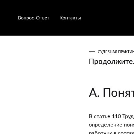
Вопрос-Ответ
Контакты
СУДЕБНАЯ ПРАКТИ
Продолжител
Продолжите
А. Поня
рабочего
времени
В статье 110 Тру
определение поня
работник в соотв