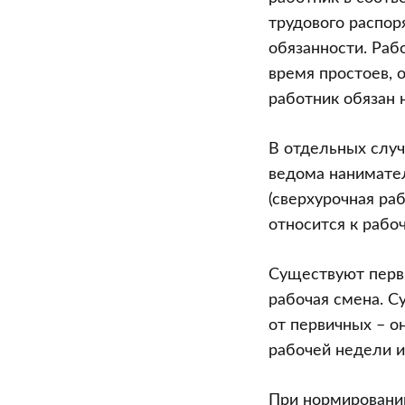
трудового распор
обязанности. Раб
время простоев, о
работник обязан 
В отдельных слу
ведома нанимате
(сверхурочная ра
относится к рабо
Существуют перви
рабочая смена. С
от первичных – о
рабочей недели и
При нормировании