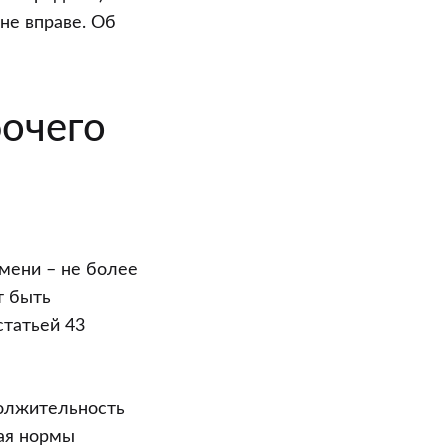
не вправе. Об
бочего
мени – не более
т быть
статьей 43
должительность
ная нормы