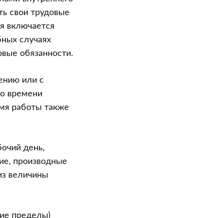
ть свои трудовые
мя включается
обных случаях
овые обязанности.
ению или с
го времени
емя работы также
очий день,
чие, производные
из величины
ние пределы)