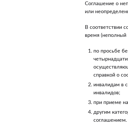
Соглашение о не
или неопределен
В соответствии с
время (неполный 
по просьбе б
четырнадцати 
осуществляющ
справкой о со
инвалидам в 
инвалидов;
при приеме на
другим катег
соглашением.