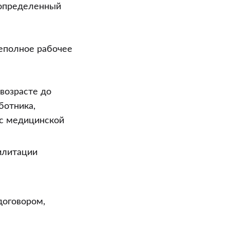
 определенный
неполное рабочее
возрасте до
ботника,
 с медицинской
илитации
договором,