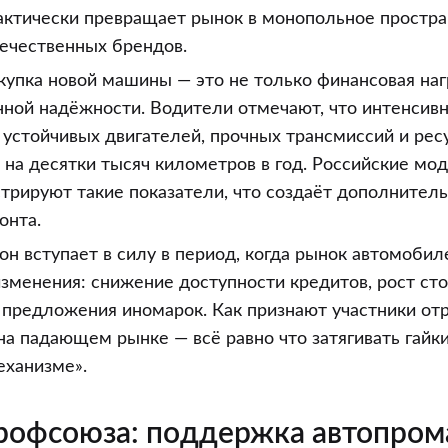
актически превращает рынок в монопольное простра
течественных брендов.
купка новой машины — это не только финансовая нагр
ной надёжности. Водители отмечают, что интенсивн
 устойчивых двигателей, прочных трансмиссий и рес
 на десятки тысяч километров в год. Российские мо
трируют такие показатели, что создаёт дополнител
онта.
кон вступает в силу в период, когда рынок автомоби
зменения: снижение доступности кредитов, рост ст
предложения иномарок. Как признают участники отр
а падающем рынке — всё равно что затягивать гайки
еханизме».
рофсоюза: поддержка автопром