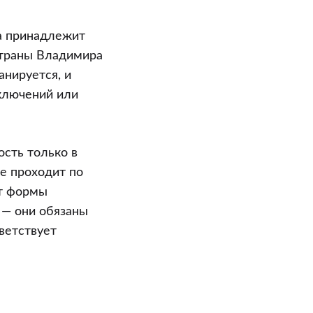
а принадлежит
страны Владимира
анируется, и
ключений или
сть только в
е проходит по
от формы
 — они обязаны
тветствует