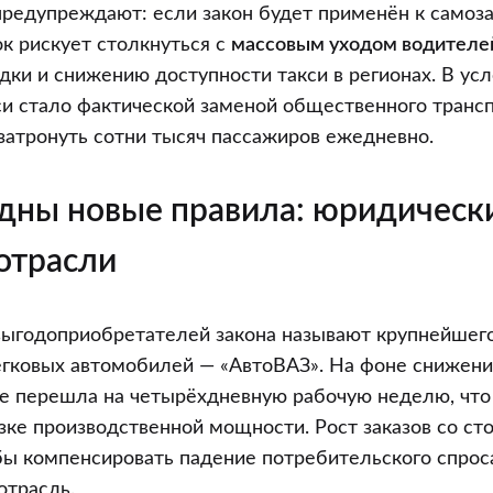
редупреждают: если закон будет применён к самоз
к рискует столкнуться с
массовым уходом водителе
дки и снижению доступности такси в регионах. В усло
си стало фактической заменой общественного трансп
затронуть сотни тысяч пассажиров ежедневно.
дны новые правила: юридическ
 отрасли
выгодоприобретателей закона называют крупнейшего
гковых автомобилей — «АвтоВАЗ». На фоне снижения
е перешла на четырёхдневную рабочую неделю, что
узке производственной мощности. Рост заказов со ст
бы компенсировать падение потребительского спроса
отрасль.