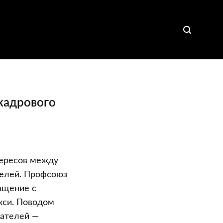
кадрового
тересов между
елей. Профсоюз
ащение с
кси. Поводом
мателей —