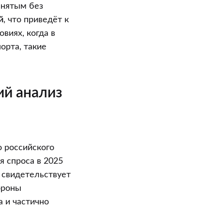
анятым без
й
, что приведёт к
виях, когда в
орта, такие
ий анализ
 российского
 спроса в 2025
 свидетельствует
ороны
 и частично