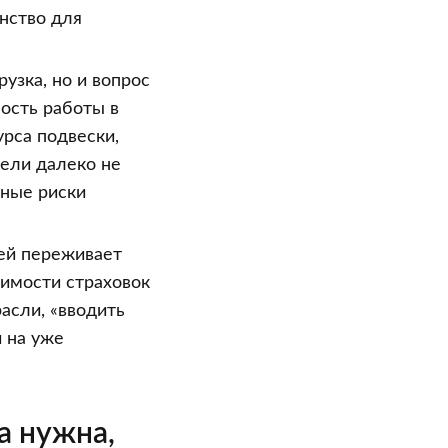
нство для
узка, но и вопрос
ость работы в
урса подвески,
дели далеко не
ьные риски
лей переживает
оимости страховок
асли, «вводить
 на уже
а нужна,