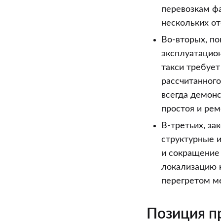
перевозкам ф
нескольких о
Во-вторых, по
эксплуатацион
такси требует
рассчитанного
всегда демонс
простоя и рем
В-третьих, за
структурные и
и сокращение 
локализацию н
перегретом м
Позиция п