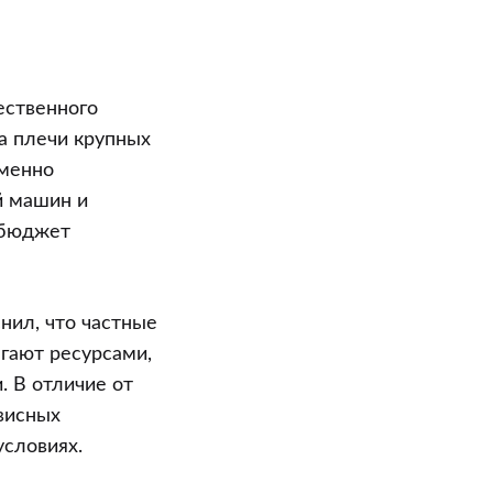
ественного
а плечи крупных
именно
й машин и
 бюджет
нил, что частные
гают ресурсами,
. В отличие от
висных
условиях.