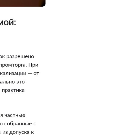
мой:
зок разрешено
промторга. При
окализации — от
ально это
 практике
я частные
о собранные с
из допуска к