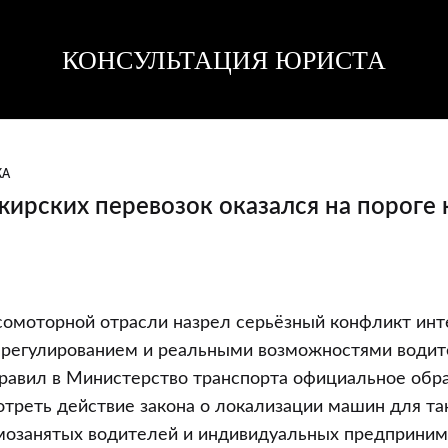
КОНСУЛЬТАЦИЯ ЮРИСТА
Консультация
Консультация
юриста
юриста
КА
ирских перевозок оказался на пороге 
сомоторной отрасли назрел серьёзный конфликт ин
х
 регулированием и реальными возможностями водит
правил в Министерство транспорта официальное обр
треть действие закона о локализации машин для та
мозанятых водителей и индивидуальных предприни