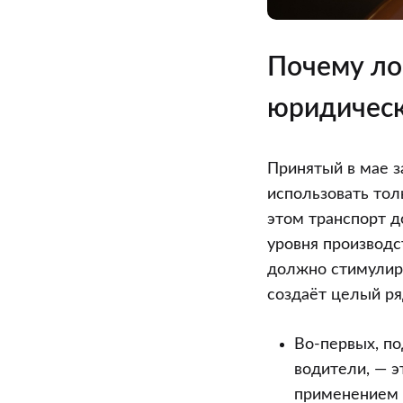
Почему ло
юридическ
Принятый в мае з
использовать тол
этом транспорт д
уровня производ
должно стимулиро
создаёт целый ря
Во-первых, п
водители, — 
применением 