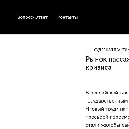
Вопрос-Ответ
Контакты
СУДЕБНАЯ ПРАКТИ
Рынок пассаж
кризиса
Рынок
В российской так
пассажирски
государственным
перевозок
«Новый труд» на
оказался
просьбой пересмо
на
стали жалобы са