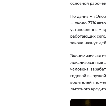
пороге
основной рабочей
кадрового
кризиса
По данным «Опоры
— около
77% авт
установленным к
работающих сего
закона начнут де
Экономическая ст
локализованные 
человека, зараба
годовой выручкой
водителей «помен
льготного кредит