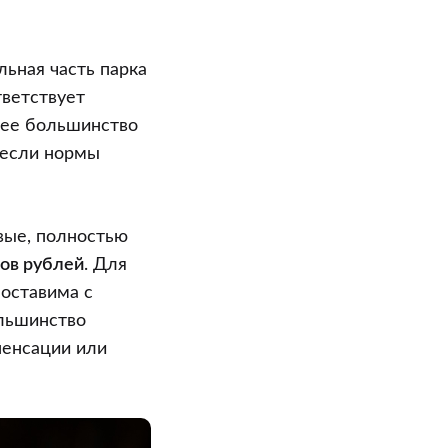
ьная часть парка
тветствует
щее большинство
 если нормы
вые, полностью
нов рублей
. Для
поставима с
ольшинство
пенсации или