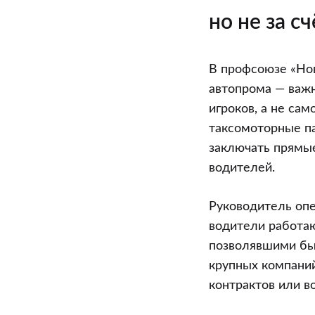
но не за с
В профсоюзе «Нов
автопрома — важн
игроков, а не са
таксомоторные па
заключать прямые
водителей.
Руководитель опе
водители работаю
позволявшими бы 
крупных компаний
контрактов или в