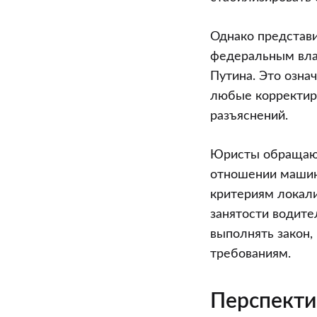
Однако представ
федеральным вла
Путина. Это озна
любые корректир
разъяснений.
Юристы обращают 
отношении машин
критериям локали
занятости водите
выполнять закон,
требованиям.
Перспекти