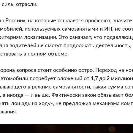
 силы отрасли.
 России», на которые ссылается профсоюз, значител
омобилей
, используемых самозанятыми и ИП, не соо
ритериям локализации. Это означает, что подавляю
дня водителей не смогут продолжать деятельность,
йствовать в полном объёме.
орона вопроса стоит особенно остро. Переход на но
автомобили потребует вложений от
1,7 до 2 миллио
тывающего в режиме самозанятости, такая сумма со
, а иногда — и выше. Фактически закон обязывает б
ять лошадь на ходу», не предложив механизма ком
ования.