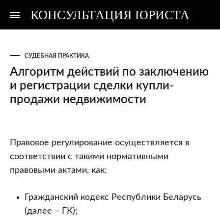
КОНСУЛЬТАЦИЯ ЮРИСТА
Консультация
Консультация
юриста
юриста
СУДЕБНАЯ ПРАКТИКА
Алгоритм действий по заключению
и регистрации сделки купли-
продажи недвижимости
Алгоритм
Правовое регулирование осуществляется в
действий
соответствии с такими нормативными
по
правовыми актами, как:
заключению
и
Гражданский кодекс Республики Беларусь
регистрации
(далее – ГК);