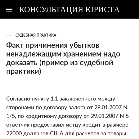
КОНСУЛЬТАЦИЯ ЮРИСТА
Консультация
Консультация
юриста
юриста
СУДЕБНАЯ ПРАКТИКА
Факт причинения убытков
ненадлежащим хранением надо
доказать (пример из судебной
практики)
Факт
Согласно пункту 1.1 заключенного между
причинения
сторонами по договору залога от 29.01.2007 N
убытков
1/5, по кредитному договору от 29.01.2007 N 5
ненадлежащим
ответчик предоставил истцу кредит в размере
хранением
22000 долларов США для расчетов за товары