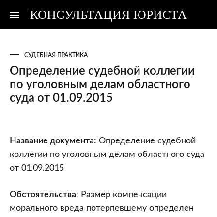
КОНСУЛЬТАЦИЯ ЮРИСТА
Консультация
Консультация
юриста
юриста
СУДЕБНАЯ ПРАКТИКА
Определение судебной коллегии
по уголовным делам областного
суда от 01.09.2015
Определение
Название документа:
Определение судебной
судебной
коллегии по уголовным делам областного суда
коллегии
от 01.09.2015
по
уголовным
Обстоятельства:
Размер компенсации
делам
морального вреда потерпевшему определен