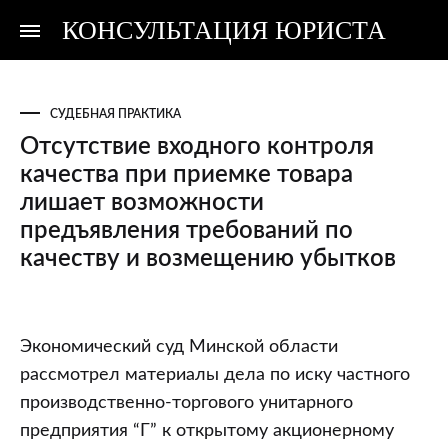
КОНСУЛЬТАЦИЯ ЮРИСТА
Консультация
Консультация
юриста
юриста
СУДЕБНАЯ ПРАКТИКА
Отсутствие входного контроля
качества при приемке товара
лишает возможности
предъявления требований по
качеству и возмещению убытков
Отсутствие
Экономический суд Минской области
входного
рассмотрел материалы дела по иску частного
контроля
производственно-торгового унитарного
качества
предприятия “Г” к открытому акционерному