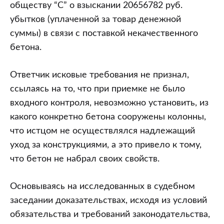
при
обществу “С” о взыскании 20656782 руб.
приемке
убытков (уплаченной за товар денежной
товара
суммы) в связи с поставкой некачественного
лишает
бетона.
возможности
предъявления
Ответчик исковые требования не признал,
требований
ссылаясь на то, что при приемке не было
по
входного контроля, невозможно установить, из
качеству
какого конкретно бетона сооружены колонны,
и
что истцом не осуществлялся надлежащий
возмещению
уход за конструкциями, а это привело к тому,
убытков
что бетон не набрал своих свойств.
Основываясь на исследованных в судебном
заседании доказательствах, исходя из условий
обязательства и требований законодательства,