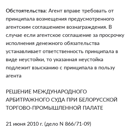
при
Белорусской
Обстоятельства:
Агент вправе требовать от
торгово-
принципала возмещения предусмотренного
промышленной
агентским соглашением вознаграждения. В
палате
случае если агентское соглашение за просрочку
от
исполнения денежного обязательства
21.06.2010
устанавливает ответственность принципала в
(дело
виде неустойки, то указанная неустойка
N
подлежит взысканию с принципала в пользу
866/71-
агента
09)
РЕШЕНИЕ МЕЖДУНАРОДНОГО
АРБИТРАЖНОГО СУДА ПРИ БЕЛОРУССКОЙ
ТОРГОВО-ПРОМЫШЛЕННОЙ ПАЛАТЕ
21 июня 2010 г. (дело N 866/71-09)