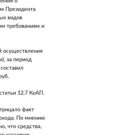
жения о
ом Президента
ных видов
ым требованиям и
ий осуществления
), за период
 составил
руб.
татьи 12.7 КоАП.
отрицало факт
дохода. По мнению
о, что средства,