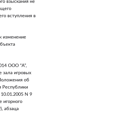
го взыскания не
ющего
его вступления в
ак изменение
убъекта
014 ООО “А”,
е зала игровых
 Положения об
и Республики
10.01.2005 N 9
е игорного
), абзаца