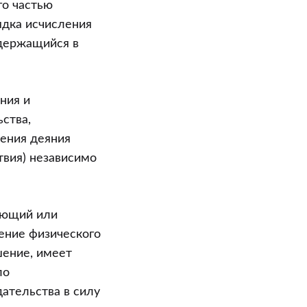
го частью
ядка исчисления
одержащийся в
ния и
ства,
ения деяния
твия) независимо
ающий или
ние физического
шение, имеет
ло
ательства в силу