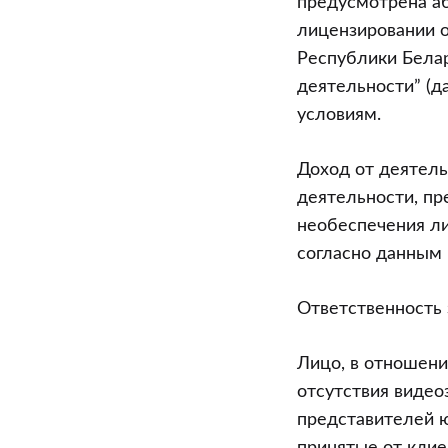
предусмотрена аб
лицензировании о
Республики Белар
деятельности” (д
условиям.
Доход от деятель
деятельности, пр
необеспечения ли
согласно данным б
Ответственность 
Лицо, в отношени
отсутствия видео
представителей ю