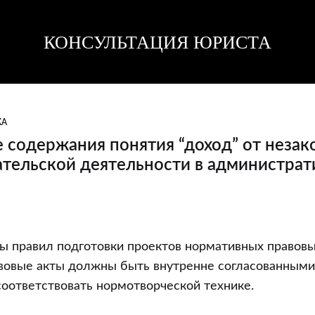
КОНСУЛЬТАЦИЯ ЮРИСТА
Консультация
Консультация
юриста
юриста
КА
 содержания понятия “доход” от незак
тельской деятельности в администра
е
ы правил подготовки проектов нормативных правовы
вовые акты должны быть внутренне согласованными,
оответствовать нормотворческой технике.