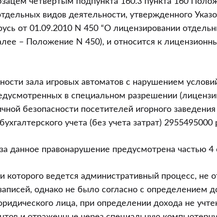
зацем четвертым подпункта 160.3 пункта 160 Поло
тдельных видов деятельности, утвержденного Указ
усь от 01.09.2010 N 450 “О лицензировании отдель
алее – Положение N 450), и относится к лицензионн
ности зала игровых автоматов с нарушением услов
едусмотренных в специальном разрешении (лицензии
чной безопасности посетителей игорного заведения
ухгалтерского учета (без учета затрат) 2955495000 
за данное правонарушение предусмотрена частью 4 с
и которого ведется административный процесс, не 
записей, однако не было согласно с определением 
ридического лица, при определении дохода не учтен