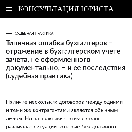
КОНСУЛЬТАЦИЯ ЮРИСТА
Консультация
Консультация
юриста
юриста
СУДЕБНАЯ ПРАКТИКА
Типичная ошибка бухгалтеров –
отражение в бухгалтерском учете
зачета, не оформленного
документально, – и ее последствия
(судебная практика)
Типичная
Наличие нескольких договоров между одними
ошибка
и теми же контрагентами является обычным
бухгалтеров
делом. Но на практике с этим связаны
–
различные ситуации, которые без должного