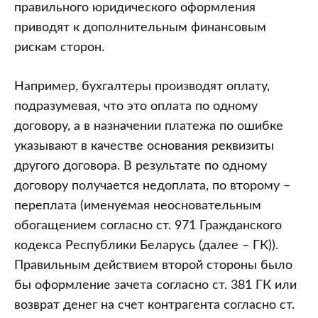
отражение
правильного юридического оформления
в
приводят к дополнительным финансовым
бухгалтерском
рискам сторон.
учете
зачета,
Например, бухгалтеры производят оплату,
не
подразумевая, что это оплата по одному
оформленного
договору, а в назначении платежа по ошибке
документально,
указывают в качестве основания реквизиты
–
другого договора. В результате по одному
и
договору получается недоплата, по второму –
ее
переплата (именуемая неосновательным
последствия
обогащением согласно ст. 971 Гражданского
(судебная
кодекса Республики Беларусь (далее – ГК)).
практика)
Правильным действием второй стороны было
бы оформление зачета согласно ст. 381 ГК или
возврат денег на счет контрагента согласно ст.