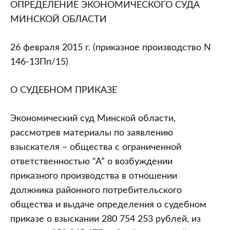
от
ОПРЕДЕЛЕНИЕ ЭКОНОМИЧЕСКОГО СУДА
26.02.2015
МИНСКОЙ ОБЛАСТИ
(приказное
производство
26 февраля 2015 г. (приказное производство N
N
146-13Пп/15)
146-
13Пп/15)
О СУДЕБНОМ ПРИКАЗЕ
“О
судебном
Экономический суд Минской области,
приказе”
рассмотрев материалы по заявлению
взыскателя – общества с ограниченной
ответственностью “А” о возбуждении
приказного производства в отношении
должника районного потребительского
общества и выдаче определения о судебном
приказе о взыскании 280 754 253 рублей, из