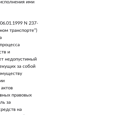
 исполнения ими
06.01.1999 N 237-
ном транспорте”)
а
процесса
ств и
ует недопустимый
екущих за собой
 имуществу
ии
 актов
ивных правовых
ль за
средств на