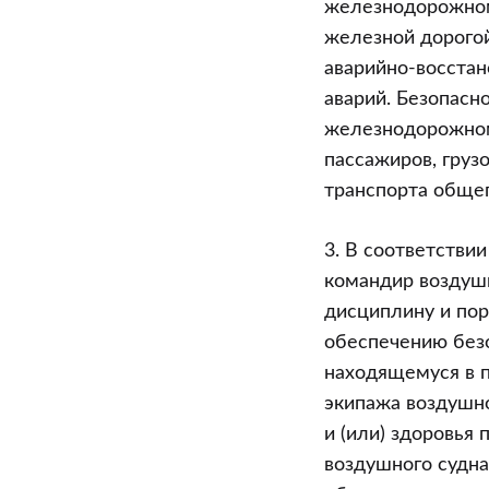
железнодорожном
железной дорогой
аварийно-восста
аварий. Безопасн
железнодорожном
пассажиров, груз
транспорта общег
3. В соответстви
командир воздушн
дисциплину и по
обеспечению безо
находящемуся в п
экипажа воздушно
и (или) здоровья
воздушного судна