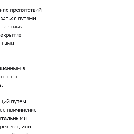
ние препятствий
оваться путями
нспортных
рекрытие
тными
ршенным в
т того,
в.
аций путем
шее причинение
вительными
рех лет, или