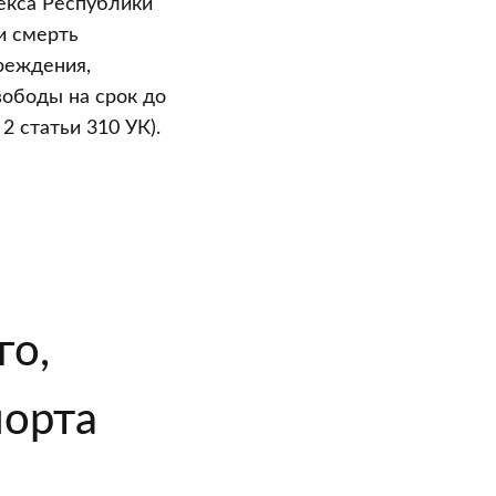
декса Республики
и смерть
реждения,
вободы на срок до
2 статьи 310 УК).
го,
порта