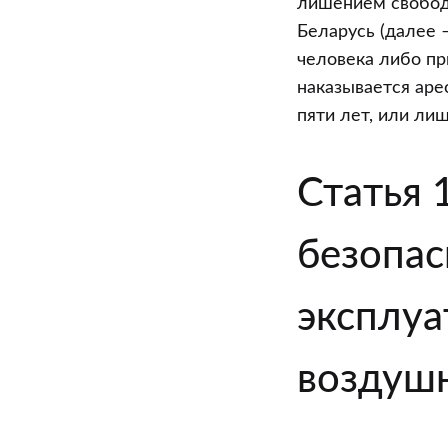
лишением свободы
Беларусь (далее 
человека либо пр
наказывается аре
пяти лет, или лиш
Статья 
безопас
эксплуа
воздушн