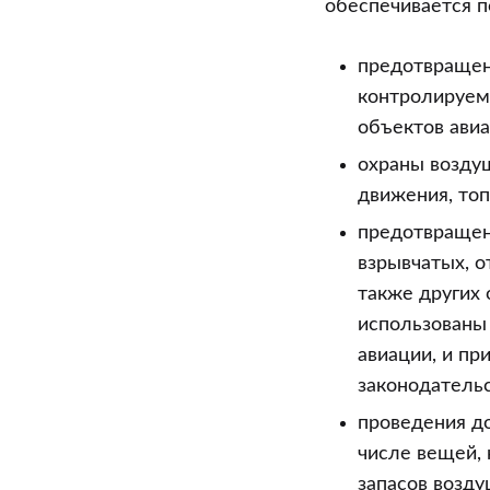
обеспечивается п
предотвращен
контролируему
объектов ави
охраны возду
движения, топ
предотвращени
взрывчатых, 
также других 
использованы
авиации, и пр
законодатель
проведения до
числе вещей, 
запасов возду