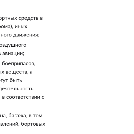
ортных средств в
ома), иных
шного движения;
воздушного
 авиации;
 боеприпасов,
х веществ, а
огут быть
 деятельность
 в соответствии с
а, багажа, в том
авлений, бортовых