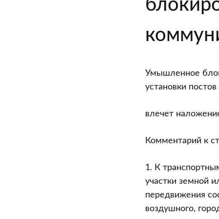
блокиро
Кодексу
Республики
коммун
Беларусь
об
администрат
Умышленное блок
правонаруше
установки постов
Особенная
часть.
влечет наложение
Глава
18.
Комментарий к ст
Администра
правонаруше
1. К транспортн
против
участки земной и
безопасност
передвижения соо
движения
воздушного, горо
и