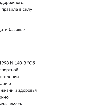
одорожного,
 правила в силу
цати базовых
.1998 N 140-З “Об
нспортной
ествлении
тацию
 жизни и здоровья
енно
лжны иметь