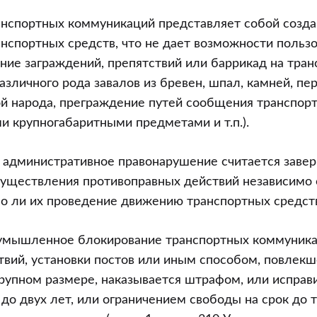
и
анспортных коммуникаций представляет собой созда
нспортных средств, что не дает возможности польз
ние заграждений, препятствий или баррикад на тра
азличного рода завалов из бревен, шпал, камней, пе
ой народа, преграждение путей сообщения транспор
и крупногабаритными предметами и т.п.).
 административное правонарушение считается заве
уществления противоправных действий независимо о
о ли их проведение движению транспортных средст
я умышленное блокирование транспортных коммуник
твий, установки постов или иным способом, повлек
рупном размере, наказывается штрафом, или испра
 до двух лет, или ограничением свободы на срок до т