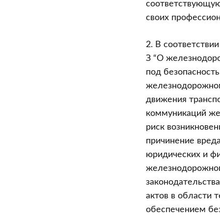
соответствующую 
своих профессион
2. В соответствии
З “О железнодоро
под безопасность
железнодорожном
движения транспо
коммуникаций же
риск возникновен
причинение вред
юридических и фи
железнодорожног
законодательства
актов в области 
обеспечением без