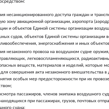
осредством:
ия несанкционированного доступа граждан и трансп
ю зону авиационной организации, аэропорта (аэродр
ации и объектов Единой системы организации возду
шных судов, объектов Единой системы организации 
ливообеспечения, энергоснабжения и иных объектов
я незаконного провоза на воздушном судне оружия,
отравляющих, легковоспламеняющихся, радиоактивны
опасных веществ, материалов и изделий, которые м
 для совершения акта незаконного вмешательства в
инятия особых мер предосторожности при их провозе
ством;
смотра пассажиров, членов экипажа воздушного судн
находящихся при пассажирах, грузов, почтовых отпр
шного судна;