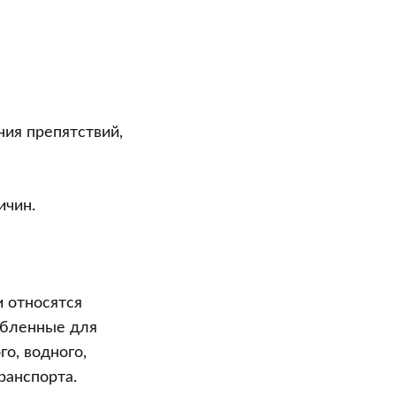
ия препятствий,
ичин.
 относятся
обленные для
о, водного,
ранспорта.