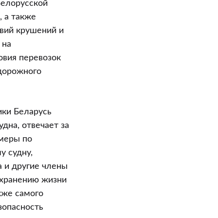
Белорусской
, а также
вий крушений и
 на
овия перевозок
одорожного
ики Беларусь
дна, отвечает за
меры по
у судну,
а и другие члены
охранению жизни
кже самого
зопасность