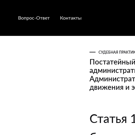
Вопрос-Ответ
Контакты
СУДЕБНАЯ ПРАКТИ
Постатейный
администрати
Администрат
движения и 
Постатейны
Статья 
комментари
к