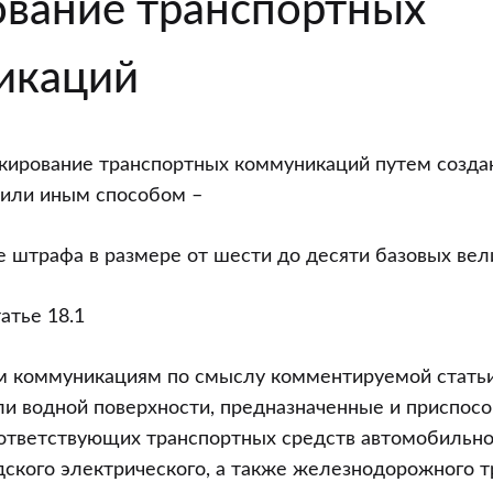
вание транспортных
икаций
ивных
ирование транспортных коммуникаций путем создан
ниях.
 или иным способом –
 штрафа в размере от шести до десяти базовых вел
атье 18.1
тивные
ния
ым коммуникациям по смыслу комментируемой статьи
ли водной поверхности, предназначенные и приспос
и
тветствующих транспортных средств автомобильног
дского электрического, а также железнодорожного т