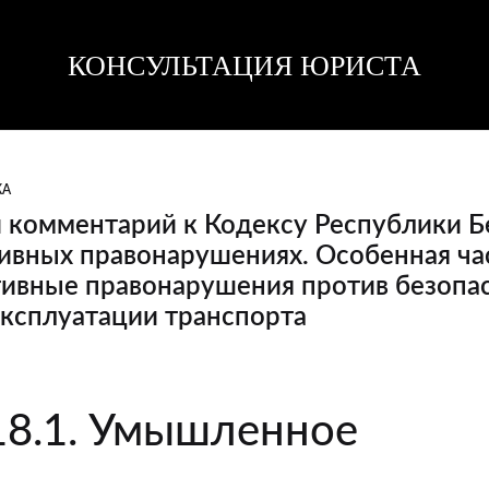
КОНСУЛЬТАЦИЯ ЮРИСТА
Консультация
Консультация
юриста
юриста
КА
 комментарий к Кодексу Республики Б
вных правонарушениях. Особенная част
ивные правонарушения против безопа
эксплуатации транспорта
й
18.1. Умышленное
й