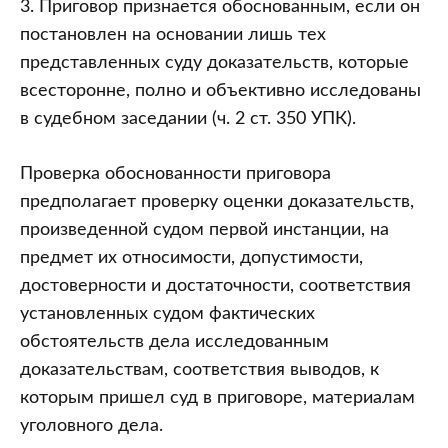
вступивших
3. Приговор признается обоснованным, если он
в
постановлен на основании лишь тех
законную
представленных суду доказательств, которые
силу
всесторонне, полно и объективно исследованы
(кассационное
в судебном заседании (ч. 2 ст. 350 УПК).
производство).
Проверка обоснованности приговора
Глава
предполагает проверку оценки доказательств,
40.
произведенной судом первой инстанции, на
Рассмотрение
предмет их относимости, допустимости,
уголовных
достоверности и достаточности, соответствия
дел
установленных судом фактических
по
обстоятельств дела исследованным
кассационным
доказательствам, соответствия выводов, к
жалобам
которым пришел суд в приговоре, материалам
и
уголовного дела.
протестам