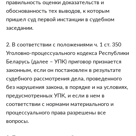
кодексу
правильность оценки доказательств и
Республики
обоснованность тех выводов, к которым
Беларусь.
пришел суд первой инстанции в судебном
Часть
заседании.
третья.
Судебное
2. В соответствии с положениями ч. 1 ст. 350
производство.
Уголовно-процессуального кодекса Республики
Раздел
Беларусь (далее – УПК) приговор признается
X.
законным, если он постановлен в результате
Производство
судебного рассмотрения дела, проведенного
по
без нарушения закона, в порядке и на условиях,
пересмотру
предусмотренных УПК, и если в нем в
приговоров,
соответствии с нормами материального и
определений,
процессуального права разрешены все
постановлений,
вопросы.
не