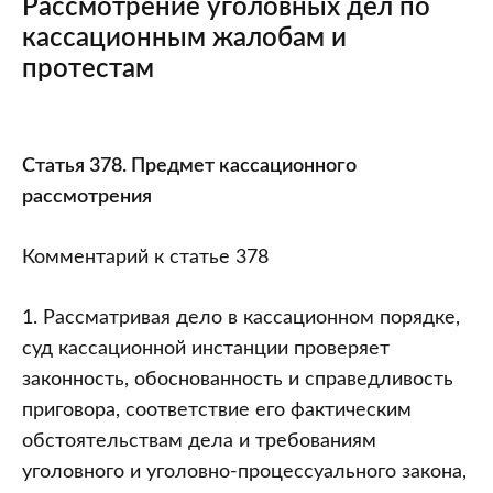
Рассмотрение уголовных дел по
кассационным жалобам и
протестам
Статьи
Статья 378. Предмет кассационного
378
рассмотрения
–
398
Комментарий к статье 378
УПК
РБ.
1. Рассматривая дело в кассационном порядке,
Постатейный
суд кассационной инстанции проверяет
комментарий
законность, обоснованность и справедливость
к
приговора, соответствие его фактическим
Уголовно-
обстоятельствам дела и требованиям
процессуальному
уголовного и уголовно-процессуального закона,