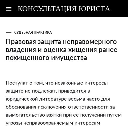
КОНСУЛЬТАЦИЯ ЮРИСТА
Консультация
Консультация
юриста
юриста
СУДЕБНАЯ ПРАКТИКА
Правовая защита неправомерного
владения и оценка хищения ранее
похищенного имущества
Правовая
Постулат о том, что незаконные интересы
защита
защите не подлежат, приводится в
неправомерного
юридической литературе весьма часто для
владения
обоснования исключения ответственности за
и
вымогательство взятки при ее получении путем
оценка
угрозы неправоохраняемым интересам