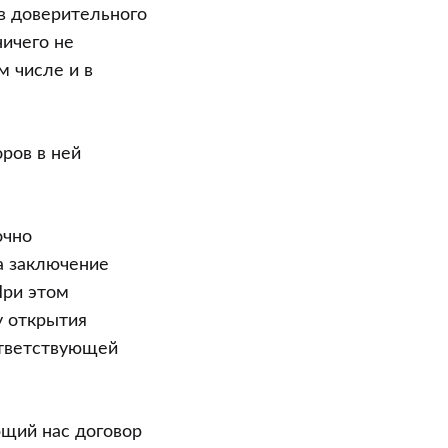
в доверительного
ничего не
м числе и в
ров в ней
очно
на заключение
При этом
у открытия
ответствующей
ющий нас договор