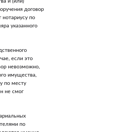
ва и (или)
поручения договор
 нотариусу по
яра указанного
дственного
чае, если это
вор невозможно,
ого имущества,
у по месту
н не смог
тариальных
ателями по