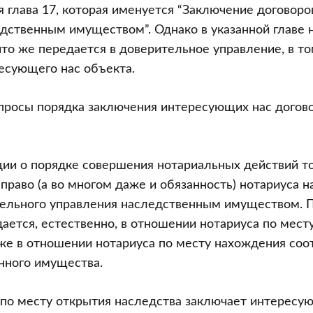
 глава 17, которая именуется “Заключение договоро
дственным имуществом”. Однако в указанной главе 
что же передается в доверительное управление, в то
есующего нас объекта.
просы порядка заключения интересующих нас догово
ции о порядке совершения нотариальных действий т
право (а во многом даже и обязанность) нотариуса 
но
тельного управления наследственным имуществом. 
ом
ается, естественно, в отношении нотариуса по мест
кже в отношении нотариуса по месту нахождения со
нного имущества.
ем
по месту открытия наследства заключает интересу