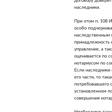
договору довери
наследники.
При этом п. 108 
особо подчеркива
наследственным 
принадлежность 
управление, а та
оценивается по с
нотариусом по со
Если наследники 
его части, то так
потребовавшего 
установленном по
совершения нотар