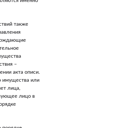
вляются именно
ствий также
равления
верждающие
тельное
имущества
ствия –
ении акта описи.
о имущества или
чет лица,
вующее лицо в
порядке