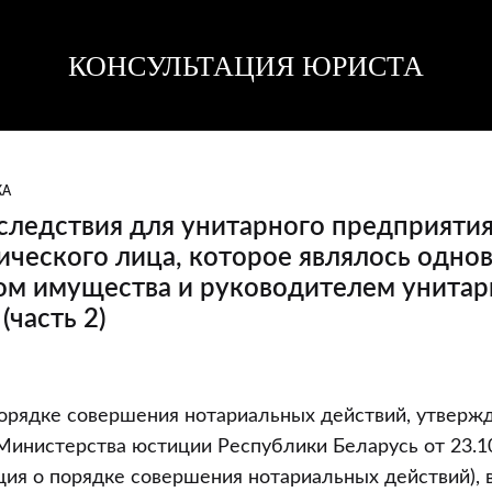
КОНСУЛЬТАЦИЯ ЮРИСТА
Консультация
Консультация
юриста
юриста
КА
ледствия для унитарного предприятия 
ического лица, которое являлось одно
ом имущества и руководителем унитар
(часть 2)
порядке совершения нотариальных действий, утверж
инистерства юстиции Республики Беларусь от 23.1
ция о порядке совершения нотариальных действий), 