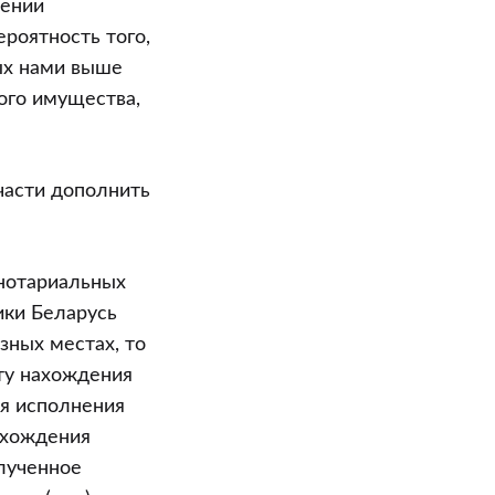
лении
роятность того,
ных нами выше
ого имущества,
части дополнить
нотариальных
ики Беларусь
зных местах, то
сту нахождения
я исполнения
ахождения
лученное