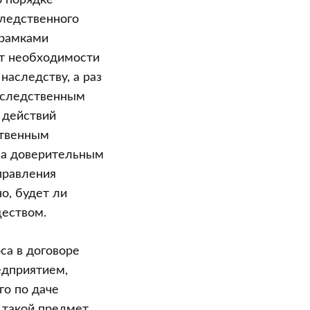
о порядке
следственного
 рамками
ет необходимости
наследству, а раз
наследственным
 действий
ственным
ва доверительным
правления
о, будет ли
еством.
са в договоре
едприятием,
о по даче
 такой предмет