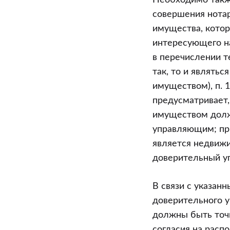
Необходимо также
совершения нотар
имущества, котор
интересующего на
в перечислении т
так, то и являть
имуществом), п. 
предусматривает,
имуществом долж
управляющим; пр
является недвижи
доверительный у
В связи с указан
доверительного у
должны быть точ
согласия на расп