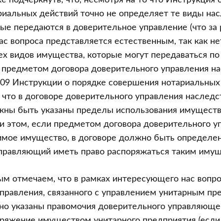
 подчеркнуть, что, несмотря на то что Инструкция 
иальных действий точно не определяет те виды на
ые передаются в доверительное управление (что за
с вопроса представляется естественным, так как н
ех видов имущества, которые могут передаваться по 
ся предметом договора доверительного управления 
109 Инструкции о порядке совершения нотариальных
 что в договоре доверительного управления наслед
ны быть указаны пределы использования имущест
и этом, если предметом договора доверительного у
мое имущество, в договоре должно быть определен
правляющий иметь право распоряжаться таким имущ
ным отмечаем, что в рамках интересующего нас вопро
правления, связанного с управлением унитарным пр
но указаны правомочия доверительного управляющег
оряжение имуществом унитарного предприятия (если