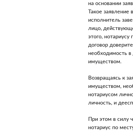
предприятия
на основании зая
(часть
Такое заявление 
2)
исполнитель заве
лицо, действующ
этого, нотариусу
договор доверите
необходимость в
имуществом.
Возвращаясь к з
имуществом, необ
нотариусом личн
личность, и деес
При этом в силу 
нотариус по мест