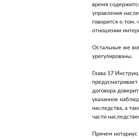
унитарного
время содержится
предприятия
управления насле
в
говорится о том, 
связи
отношении интер
со
смертью
Остальные же во
физического
урегулированы.
лица,
которое
Глава 17 Инструк
являлось
предусматривает 
одновремен
договора довери
собственник
указанное наблюд
имущества
наследства, а та
и
части наследстве
руководител
унитарного
Причем нотариус 