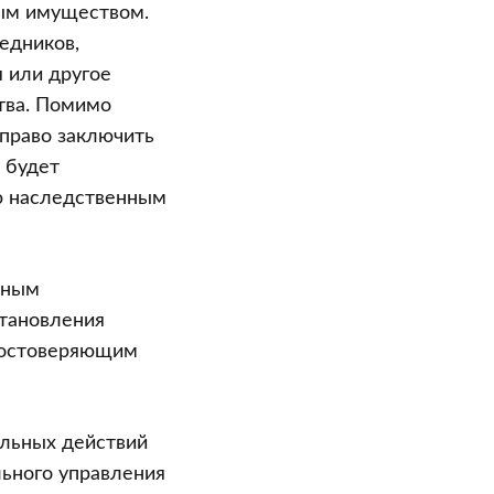
ным имуществом.
едников,
 или другое
тва. Помимо
 право заключить
 будет
ю наследственным
нным
становления
удостоверяющим
альных действий
льного управления