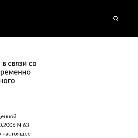
в связи со
временно
ного
денной
0.2006 N 63
в настоящее