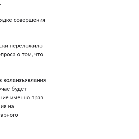
.
рядке совершения
ески переложило
проса о том, что
з волеизъявления
учае будет
ение именно прав
ия на
арного