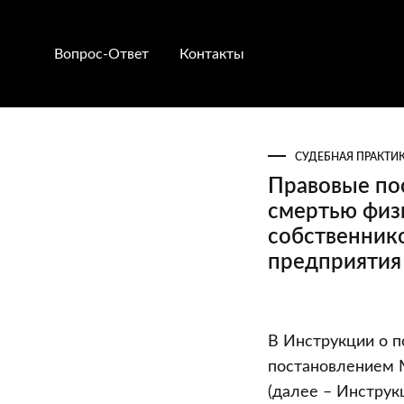
Вопрос-Ответ
Контакты
СУДЕБНАЯ ПРАКТИ
Правовые пос
смертью физ
собственник
предприятия 
Правовые
В Инструкции о 
последствия
постановлением М
для
(далее – Инструк