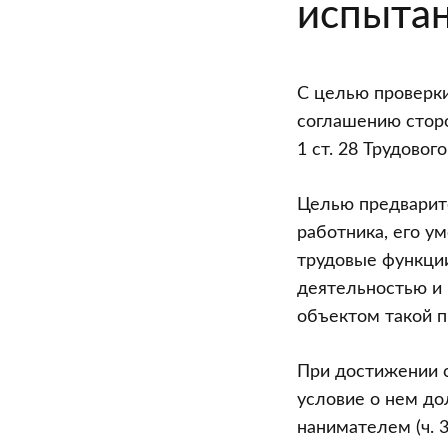
испыта
в
указанный
период
С целью проверки
соглашению сторо
1 ст. 28 Трудовог
Целью предварит
работника, его у
трудовые функции
деятельностью и 
объектом такой п
При достижении 
условие о нем до
нанимателем (ч. 3