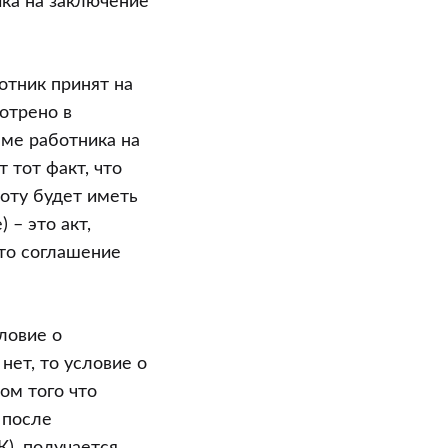
ка на заключение
ботник принят на
отрено в
еме работника на
 тот факт, что
боту будет иметь
 – это акт,
это соглашение
ловие о
нет, то условие о
ом того что
 после