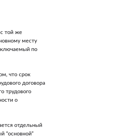
с той же
сновному месту
заключаемый по
м, что срок
рудового договора
го трудового
ности о
ается отдельный
ый “основной”