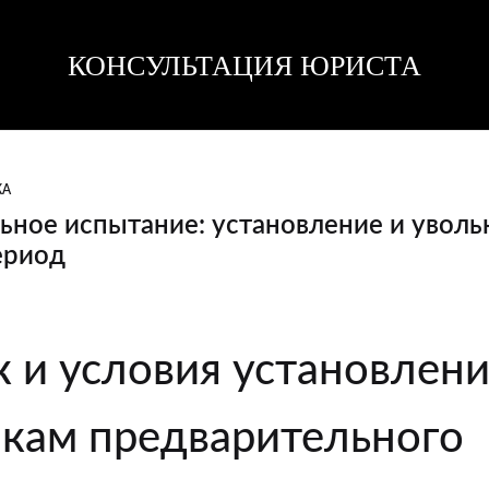
КОНСУЛЬТАЦИЯ ЮРИСТА
Консультация
Консультация
юриста
юриста
КА
ное испытание: установление и уволь
ериод
ьное
 и условия установлен
е
кам предварительного