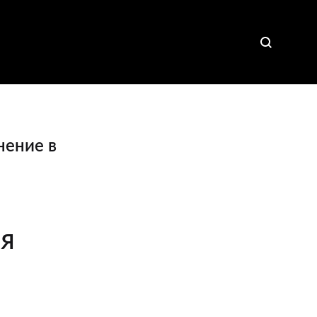
нение в
ия