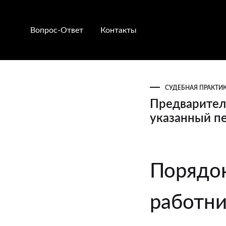
Вопрос-Ответ
Контакты
СУДЕБНАЯ ПРАКТИ
Предваритель
указанный п
Предварител
Порядок
испытание:
установлени
работни
и
увольнение