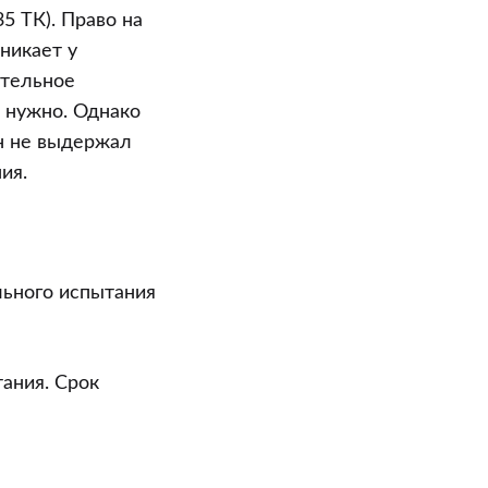
35 ТК). Право на
никает у
ительное
 нужно. Однако
он не выдержал
ия.
льного испытания
тания. Срок