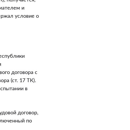
К), получается,
мателем и
ержал условие о
Республики
и
вого договора с
а (ст. 17 ТК).
испытании в
удовой договор,
аключенный по