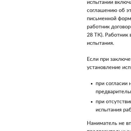
испытании включа
соглашению об эт
письменной форме
работник договор
28 ТК). Работник
испытания.
Если при заключе
установление исп
при согласии 
предваритель
при отсутстви
испытания раб
Наниматель не вп