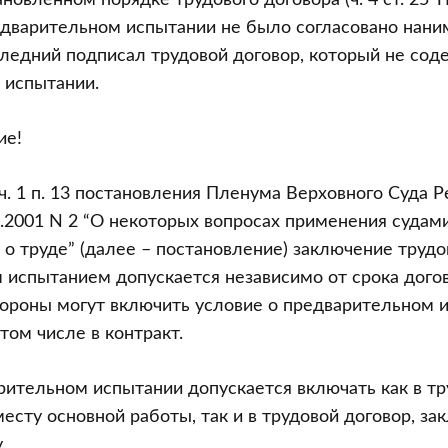
новленном порядке трудового договора (ч. 4 ст. 25 Т
едварительном испытании не было согласовано нани
ледний подписал трудовой договор, который не сод
 испытании.
ие!
 ч. 1 п. 13 постановления Пленума Верховного Суда 
3.2001 N 2 “О некоторых вопросах применения судам
 о труде” (далее – постановление) заключение трудо
испытанием допускается независимо от срока договор
стороны могут включить условие о предварительном 
том числе в контракт.
рительном испытании допускается включать как в тр
есту основной работы, так и в трудовой договор, з
.