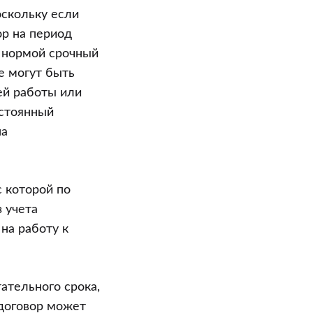
оскольку если
р на период
ой нормой срочный
е могут быть
ей работы или
остоянный
на
с которой по
 учета
на работу к
ательного срока,
 договор может