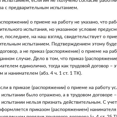
испытанием, если им не получено согласие работни
ра с предварительным испытанием.
аспоряжении) о приеме на работу не указано, что ра
ительного испытания, но указанное условие предусм
е, последнее, на наш взгляд, свидетельствует о при
ительным испытанием. Подтверждением этому будет
договор, а не приказ (распоряжение) о приеме на ра
нном случае. Дело в том, что приказ (распоряжение)
ателем единолично, тогда как трудовой договор – 
и нанимателем (абз. 4 ч. 1 ст. 1 ТК).
если в приказе (распоряжении) о приеме на работу ус
испытании было отражено, а в трудовом договоре – 
испытании нельзя признать действительным. С учет
оформляется приказом (распоряжением) нанимателя