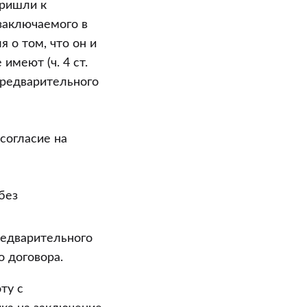
пришли к
 заключаемого в
 о том, что он и
имеют (ч. 4 ст.
предварительного
согласие на
без
редварительного
о договора.
ту с