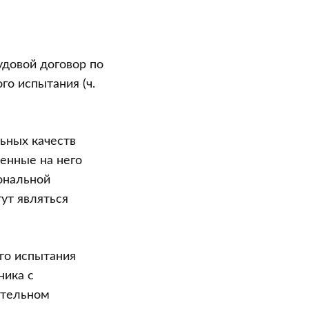
удовой договор по
о испытания (ч.
ьных качеств
енные на него
ональной
ут являться
го испытания
ника с
рительном