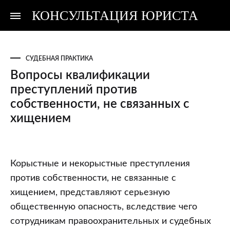
КОНСУЛЬТАЦИЯ ЮРИСТА
Консультация
Консультация
юриста
юриста
СУДЕБНАЯ ПРАКТИКА
Вопросы квалификации
преступлений против
собственности, не связанных с
хищением
Вопросы
Корыстные и некорыстные преступления
квалификации
против собственности, не связанные с
преступлений
хищением, представляют серьезную
против
общественную опасность, вследствие чего
собственности,
сотрудникам правоохранительных и судебных