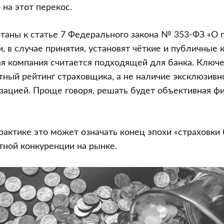
на этот перекос.
таны к статье 7 Федерального закона № 353-ФЗ «О
и, в случае принятия, установят чёткие и публичные 
тования
ая компания считается подходящей для банка. Ключ
тный рейтинг страховщика, а не наличие эксклюзивн
зацией. Проще говоря, решать будет объективная ф
практике это может означать конец эпохи «страховки 
тной конкуренции на рынке.