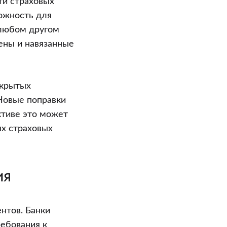
ти страховых
можность для
 любом другом
ены и навязанные
акрытых
 Новые поправки
ктиве это может
ых страховых
ия
нтов. Банки
ребования к