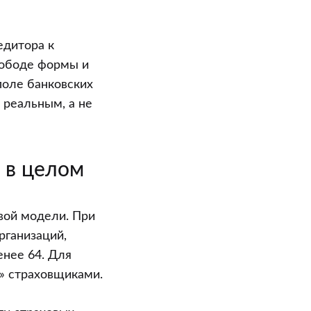
едитора к
вободе формы и
поле банковских
 реальным, а не
 в целом
вой модели. При
рганизаций,
енее 64. Для
и» страховщиками.