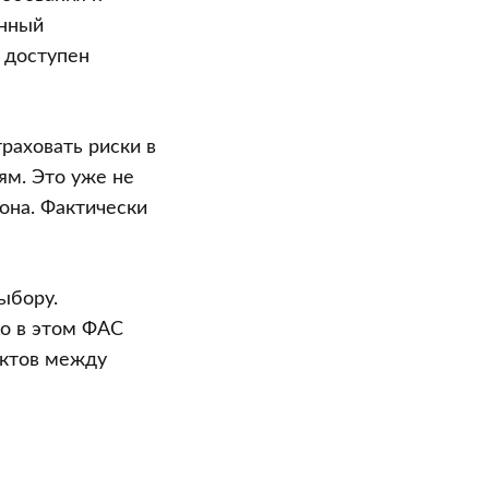
енный
 доступен
раховать риски в
ям. Это уже не
она. Фактически
ыбору.
о в этом ФАС
иктов между