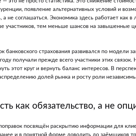
 — это не просто статистика. Это снижение стоимос
нкуренции, появление альтернативных условий и воз
, а не соглашаться. Экономика здесь работает как в
е участников, тем меньше шансов на завышенные ц
к банковского страхования развивался по модели з
ыгоду получали прежде всего участники этих связок.
уть этот круг и вернуть баланс интересов. В перспе
аспределению долей рынка и росту роли независим
ть как обязательство, а не опц
поправок посвящён раскрытию информации для клие
ранее и в понятной форме доводить до заёмщиков т