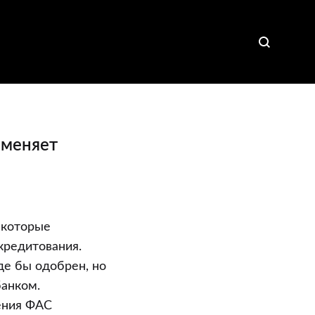
 меняет
 которые
кредитования.
де бы одобрен, но
банком.
ения ФАС