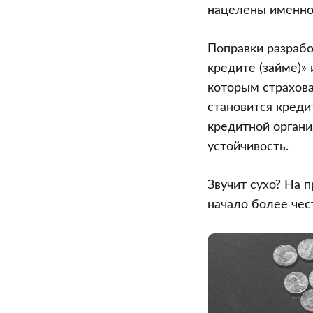
страховку:
нацелены именно 
ФАС
меняет
Поправки разрабо
правила
кредите (займе)» 
потребкреди
которым страхов
становится креди
кредитной органи
устойчивость.
Звучит сухо? На 
начало более чес