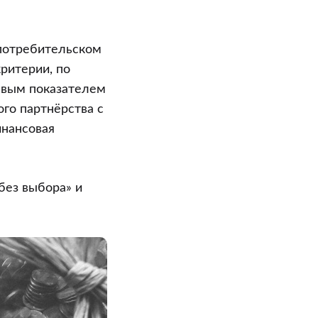
 потребительском
критерии, по
евым показателем
ого партнёрства с
инансовая
без выбора» и