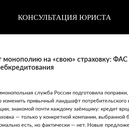
КОНСУЛЬТАЦИЯ ЮРИСТА
Консультация
Консультация
юриста
юриста
т монополию на «свою» страховку: ФАС
ребкредитования
имонопольная служба России подготовила поправки,
о изменить привычный ландшафт потребительского 
ации, знакомой почти каждому заёмщику: кредит вро
аховка — только у конкретной компании, выбранной 
рмально есть, но фактически — нет. Новые предлож