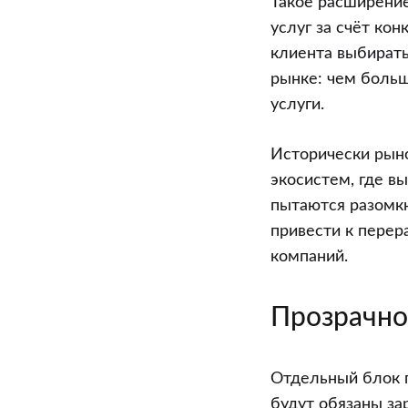
Такое расширение
услуг за счёт ко
клиента выбирать
рынке: чем больш
услуги.
Исторически рыно
экосистем, где в
пытаются разомкн
привести к перер
компаний.
Прозрачнос
Отдельный блок 
будут обязаны за