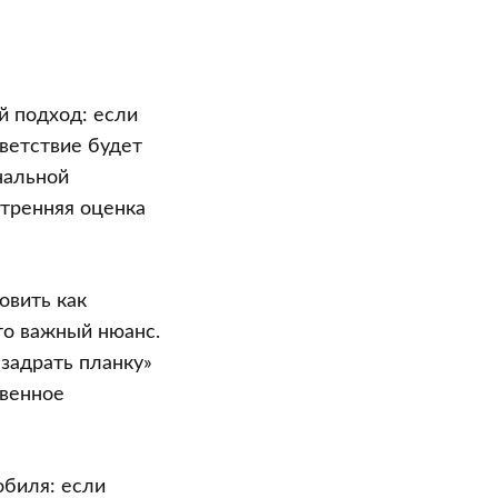
й подход: если
тветствие будет
нальной
утренняя оценка
овить как
то важный нюанс.
задрать планку»
твенное
обиля: если