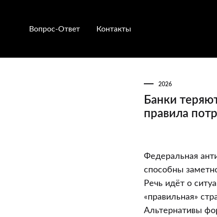
Вопрос-Ответ
Контакты
2026
Банки теряю
правила пот
Банки
Федеральная ант
теряют
способны заметн
монополию
Речь идёт о ситу
на
«правильная» стр
«свою»
Альтернативы фо