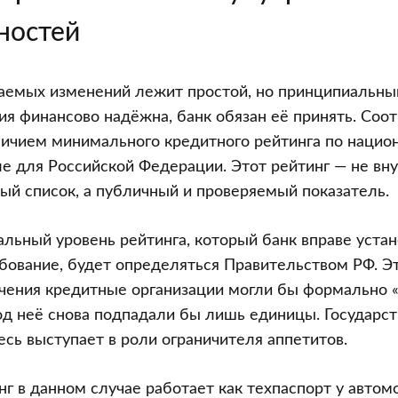
ностей
аемых изменений лежит простой, но принципиальны
ия финансово надёжна, банк обязан её принять. Соо
личием минимального кредитного рейтинга по нацио
е для Российской Федерации. Этот рейтинг — не вн
тый список, а публичный и проверяемый показатель.
льный уровень рейтинга, который банк вправе устан
ование, будет определяться Правительством РФ. Э
ичения кредитные организации могли бы формально «
под неё снова подпадали бы лишь единицы. Государс
есь выступает в роли ограничителя аппетитов.
г в данном случае работает как техпаспорт у автом