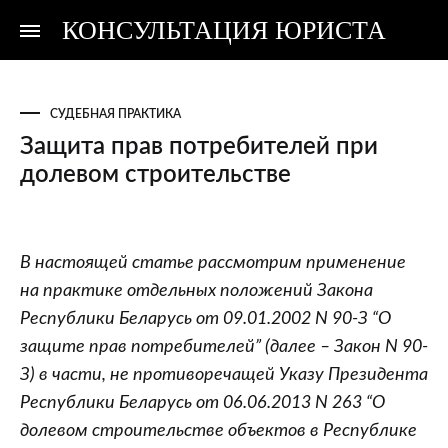
КОНСУЛЬТАЦИЯ ЮРИСТА
Консультация
Консультация
юриста
юриста
СУДЕБНАЯ ПРАКТИКА
Защита прав потребителей при
долевом строительстве
Защита
В настоящей статье рассмотрим применение
прав
на практике отдельных положений Закона
потребителей
Республики Беларусь от 09.01.2002 N 90-З “О
при
защите прав потребителей” (далее – Закон N 90-
долевом
З) в части, не противоречащей Указу Президента
строительстве
Республики Беларусь от 06.06.2013 N 263 “О
долевом строительстве объектов в Республике