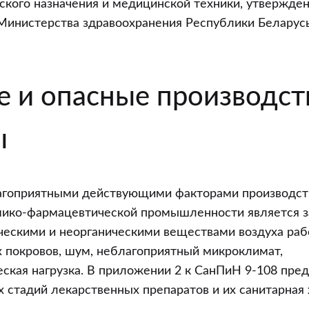
кого назначения и медицинской техники, утвержде
инистерства здравоохранения Республики Беларусь 
 и опасные производс
ы
гоприятными действующими факторами производст
мико-фармацевтической промышленности является з
ескими и неорганическими веществами воздуха раб
 покровов, шум, неблагоприятный микроклимат,
ская нагрузка. В приложении 2 к СанПиН 9-108 пре
 стадий лекарственных препаратов и их санитарная 