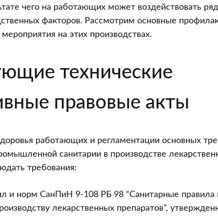
льтате чего на работающих может воздействовать ря
дственных факторов. Рассмотрим основные профилак
х
мероприятия на этих производствах.
еской
ующие технические
ости
ивные правовые акты
здоровья работающих и регламентации основных тре
промышленной санитарии в производстве лекарствен
юдать требования:
л и норм СанПиН 9-108 РБ 98 “Санитарные правила
роизводству лекарственных препаратов”, утвержден