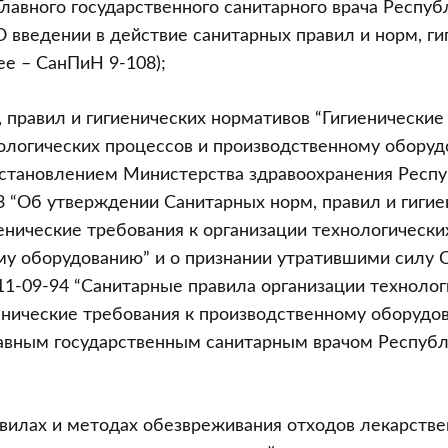
лавного государственного санитарного врача Респуб
“О введении в действие санитарных правил и норм, г
ее – СанПиН 9-108);
 правил и гигиенических нормативов “Гигиенические
ологических процессов и производственному оборуд
становлением Министерства здравоохранения Респу
93 “Об утверждении Санитарных норм, правил и гиги
енические требования к организации технологически
му оборудованию” и о признании утратившими силу 
11-09-94 “Санитарные правила организации технолог
енические требования к производственному оборудов
авным государственным санитарным врачом Республ
вилах и методах обезвреживания отходов лекарстве