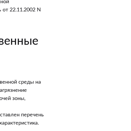
нной
от 22.11.2002 N
твенные
венной среды на
агрязнение
очей зоны,
дставлен перечень
характеристика.