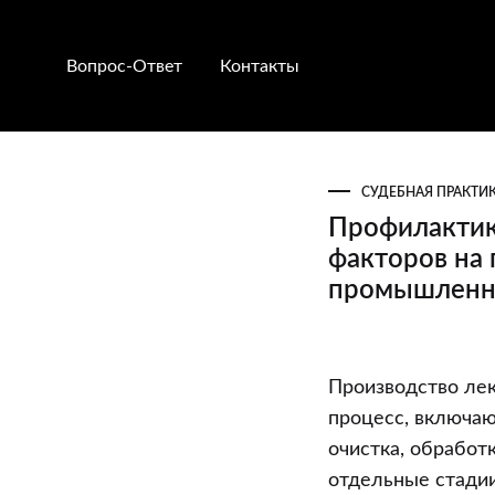
Вопрос-Ответ
Контакты
СУДЕБНАЯ ПРАКТИ
Профилактик
факторов на
промышленно
Профилакти
Производство лек
воздействия
процесс, включаю
вредных
очистка, обработк
производств
отдельные стадии