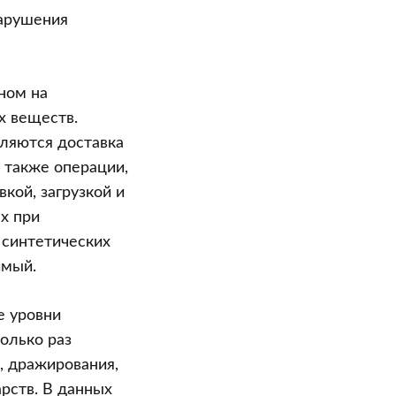
нарушения
ном на
х веществ.
ляются доставка
 также операции,
кой, загрузкой и
х при
 синтетических
имый.
е уровни
колько раз
 дражирования,
арств. В данных