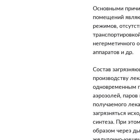
Основными причи
помещений являю
режимов, отсутст
транспортировкой
негерметичного о
аппаратов и др.
Состав загрязняю
производству лек
одновременным п
аэрозолей, паров 
получаемого лек
загрязняться ис
синтеза. При это
образом через ды
желудочно-кишечн