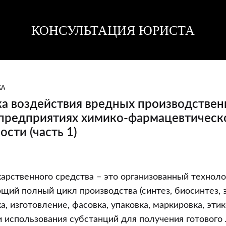
КОНСУЛЬТАЦИЯ ЮРИСТА
Консультация
Консультация
юриста
юриста
КА
а воздействия вредных производстве
 предприятиях химико-фармацевтическ
сти (часть 1)
ка
арственного средства – это организованный технол
щий полный цикл производства (синтез, биосинтез, 
а, изготовление, фасовка, упаковка, маркировка, эти
енных
 использования субстанций для получения готового