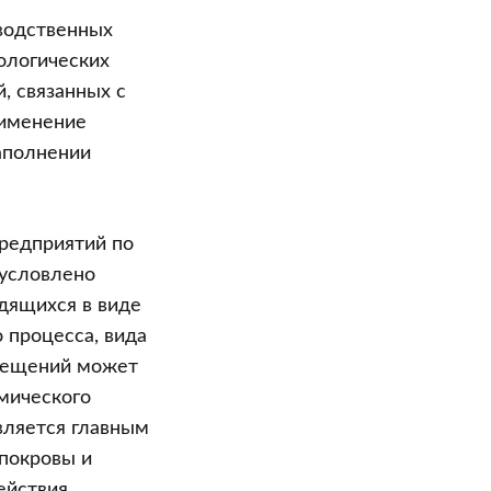
водственных
ологических
, связанных с
рименение
аполнении
предприятий по
бусловлено
дящихся в виде
о процесса, вида
омещений может
мического
вляется главным
покровы и
ействия