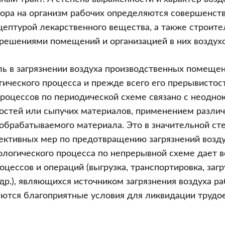
ора на организм рабочих определяются совершенст
цептурой лекарственного вещества, а также строите
решениями помещений и организацией в них воздух
ь в загрязнении воздуха производственных помещен
гического процесса и прежде всего его прерывистост
оцессов по периодической схеме связано с неоднок
остей или сыпучих материалов, применением разли
обрабатываемого материала. Это в значительной ст
ктивных мер по предотвращению загрязнений возду
ологического процесса по непрерывной схеме дает 
оцессов и операций (выгрузка, транспортировка, загр
др.), являющихся источником загрязнения воздуха ра
аются благоприятные условия для ликвидации трудо