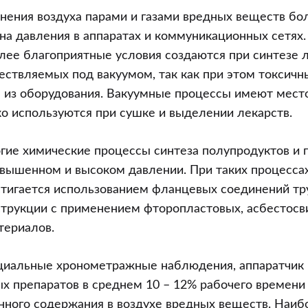
знения воздуха парами и газами вредных веществ б
на давления в аппаратах и коммуникационных сетях.
лее благоприятные условия создаются при синтезе 
ествляемых под вакуумом, так как при этом токсичн
 из оборудования. Вакуумные процессы имеют мест
о используются при сушке и выделении лекарств.
гие химические процессы синтеза полупродуктов и 
вышенном и высоком давлении. При таких процесса
тигается использованием фланцевых соединений тр
трукции с применением фторопластовых, асбестосв
териалов.
ециальные хронометражные наблюдения, аппаратчик 
 препаратов в среднем 10 – 12% рабочего времени 
нного содержания в воздухе вредных веществ. Наиб