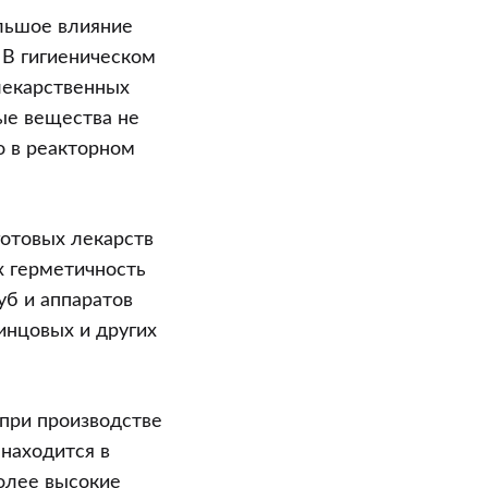
ольшое влияние
 В гигиеническом
лекарственных
ые вещества не
о в реакторном
готовых лекарств
х герметичность
уб и аппаратов
инцовых и других
при производстве
находится в
олее высокие