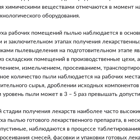
ния химическими веществами отмечаются в момент 
хнологического оборудования.
духа рабочих помещений пылью наблюдается в основ
 и заключительном этапах получения лекарственны
иками пылевыделения на подготовительном этапе яв
из складских помещений в производственные цехи, а
лением, измельчением, просеиванием, транспортиров
льное количество пыли наблюдается на рабочих места
ительного сырья, дроблении исходных компонентов
м уровень пыли может в 3 – 5 раз превышать допуст
 стадии получения лекарств наиболее часто высоки
уха пылью готового лекарственного препарата, в нес
устимые, наблюдаются в процессе таблетирования,
просеивания смесей, фасовки и упаковки готовых лек