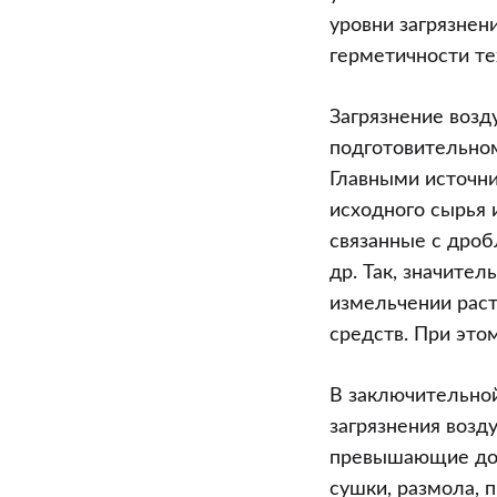
уровни загрязне
герметичности те
Загрязнение воз
подготовительном
Главными источн
исходного сырья 
связанные с дроб
др. Так, значите
измельчении раст
средств. При это
В заключительной
загрязнения возд
превышающие доп
сушки, размола, 