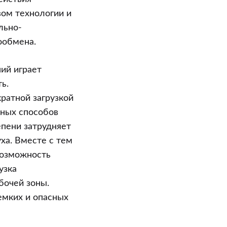
вом технологии и
льно-
ообмена.
ий играет
ь.
ратной загрузкой
чных способов
епени затрудняет
ха. Вместе с тем
возможность
узка
бочей зоны.
емких и опасных