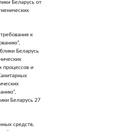
лики Беларусь от
игиенических
 требования к
ованию”,
блики Беларусь
енических
х процессов и
Санитарных
ических
анию”,
ики Беларусь 27
нных средств,