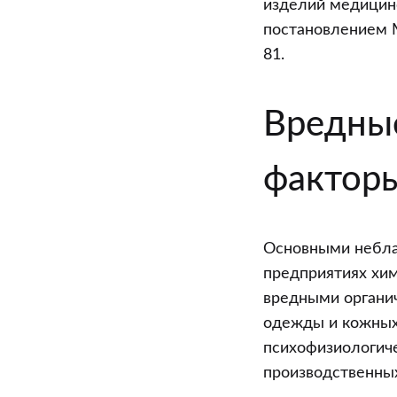
изделий медицинс
постановлением М
81.
Вредные
фактор
Основными небла
предприятиях хи
вредными органич
одежды и кожных
психофизиологиче
производственных