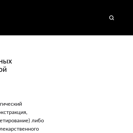
нных
ой
огический
экстракция,
кетирование) либо
 лекарственного