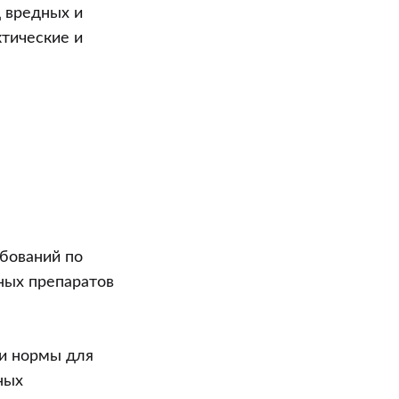
д вредных и
тические и
бований по
ных препаратов
 и нормы для
ных