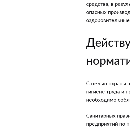
факторов
средства, в резу
на
опасных произво
предприятия
оздоровительные 
химико-
фармацевтич
Действ
промышленн
(часть
нормат
1)
С целью охраны 
гигиене труда и 
необходимо собл
Санитарных прави
предприятий по п