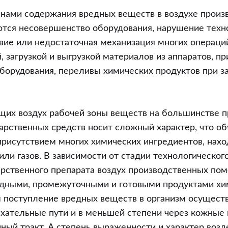
нами содержания вредных веществ в воздухе произ
тся несовершенство оборудования, нарушение техн
вие или недостаточная механизация многих операций
, загрузкой и выгрузкой материалов из аппаратов, п
борудования, переливы химических продуктов при з
щих воздух рабочей зоны веществ на большинстве 
арственных средств носит сложный характер, что о
рисутствием многих химических ингредиентов, нахо
или газов. В зависимости от стадии технологическог
арственного препарата воздух производственных п
ходными, промежуточными и готовыми продуктами хи
м поступление вредных веществ в организм осущест
хательные пути и в меньшей степени через кожные 
ый тракт. А степень выраженности и характер возд