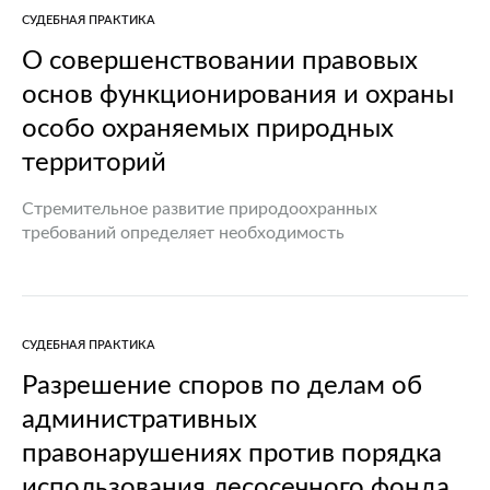
СУДЕБНАЯ ПРАКТИКА
О совершенствовании правовых
основ функционирования и охраны
особо охраняемых природных
территорий
Стремительное развитие природоохранных
требований определяет необходимость
совершенствования законодательства об охране
окружающей среды. Определенным этапом в
развитии природоохранного законодательства
явились существенные преобразования,
СУДЕБНАЯ ПРАКТИКА
предусмотренные Законом Республики Беларусь от
28.04.2015 N 251-З “О…
Разрешение споров по делам об
административных
правонарушениях против порядка
использования лесосечного фонда,