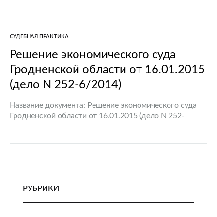
уничтожение объектов растительного мира и (или)
ухудшение среды их произрастания, обязаны
возместить…
СУДЕБНАЯ ПРАКТИКА
Решение экономического суда
Гродненской области от 16.01.2015
(дело N 252-6/2014)
Название документа: Решение экономического суда
Гродненской области от 16.01.2015 (дело N 252-
6/2014) Обстоятельства: При проведении проверки
были выявлены факты незаконной рубки леса сверх
установленного объема. Экономический суд
удовлетворил требование о…
РУБРИКИ