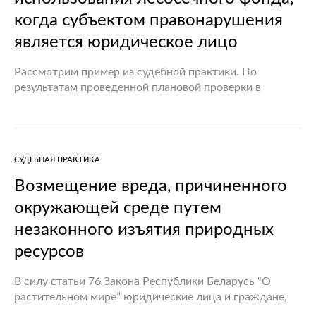
когда субъектом правонарушения
является юридическое лицо
Рассмотрим пример из судебной практики. По
результатам проведенной плановой проверки в
отношении лесохозяйственного учреждения (лесхоза)
инспекцией охраны животного и растительного мира
был составлен протокол об административном
правонарушении по статье 15.21…
СУДЕБНАЯ ПРАКТИКА
Возмещение вреда, причиненного
окружающей среде путем
незаконного изъятия природных
ресурсов
В силу статьи 76 Закона Республики Беларусь “О
растительном мире” юридические лица и граждане,
допустившие незаконные повреждение или