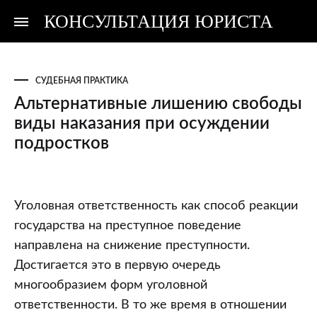
КОНСУЛЬТАЦИЯ ЮРИСТА
Консультация
Консультация
юриста
юриста
СУДЕБНАЯ ПРАКТИКА
Альтернативные лишению свободы
виды наказания при осуждении
подростков
Альтернативные
Уголовная ответственность как способ реакции
лишению
государства на преступное поведение
свободы
направлена на снижение преступности.
виды
Достигается это в первую очередь
наказания
многообразием форм уголовной
при
ответственности. В то же время в отношении