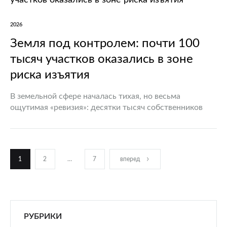
2026
Земля под контролем: почти 100
тысяч участков оказались в зоне
риска изъятия
В земельной сфере началась тихая, но весьма
ощутимая «ревизия»: десятки тысяч собственников
рискуют лишиться своих участков из-за банальной
небрежности или неправильного использования
земли. Новые правила, вступившие в силу в 2025…
Пагинация
1
2
…
7
вперед
записей
РУБРИКИ