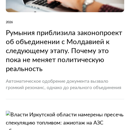
2026
Румыния приблизила законопроект
об объединении с Молдавией к
следующему этапу. Почему это
пока не меняет политическую
реальность
Автоматическое одобрение документа вызвало
громкий резонанс, однако до реального объединения
двух государств по-прежнему очень далеко В
политической жизни Румынии произошло событие,
которое вновь заставило говорить о перспективах
объединения страны с…