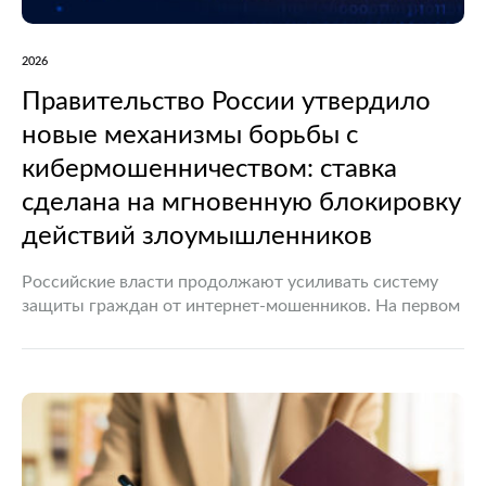
2026
Правительство России утвердило
новые механизмы борьбы с
кибермошенничеством: ставка
сделана на мгновенную блокировку
действий злоумышленников
Российские власти продолжают усиливать систему
защиты граждан от интернет-мошенников. На первом
заседании Оперативного штаба Правительства РФ по
противодействию киберпреступности были
утверждены новые сценарии реагирования на
наиболее распространенные схемы цифрового
мошенничества.…