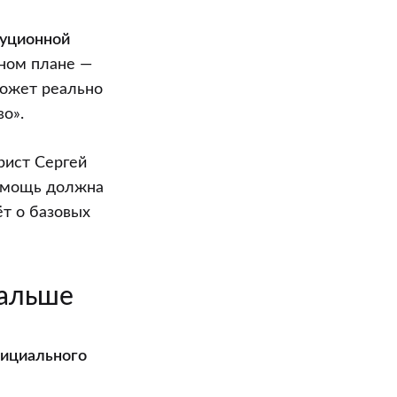
туционной
ьном плане —
может реально
во».
рист Сергей
помощь должна
ёт о базовых
дальше
фициального