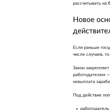
адвокаты
рассчитывать на
встанут
на
Новое осн
сторону
действите
работников
Если раньше гос
числе случаев, то
Закон закрепляет
работодателем — 
невыплата зарабо
Под действие поп
работодатель 