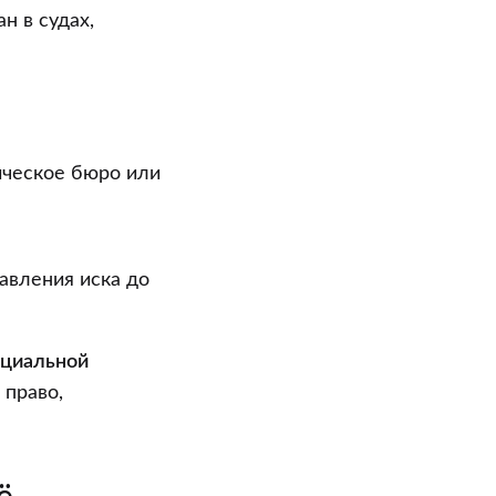
н в судах,
ическое бюро или
авления иска до
циальной
 право,