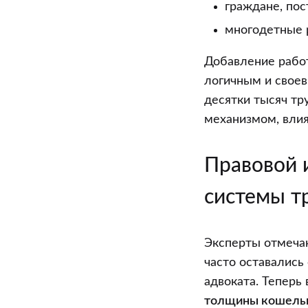
граждане, пос
многодетные р
Добавление работ
логичным и своев
десятки тысяч тр
механизмом, вли
Правовой 
системы т
Эксперты отмечаю
часто оставались
адвоката. Тепер
толщины кошель