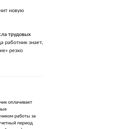
чит новую
ла трудовых
да работник знает,
не» резко
чик оплачивает
ные
чиком работы за
четный период