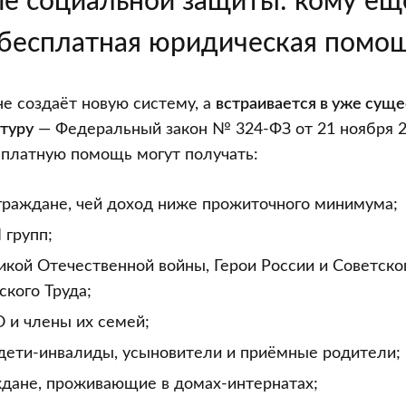
е социальной защиты: кому ещ
бесплатная юридическая помо
е создаёт новую систему, а
встраивается в уже су
туру
— Федеральный закон № 324-ФЗ от 21 ноября 2
сплатную помощь могут получать:
раждане, чей доход ниже прожиточного минимума;
I групп;
кой Отечественной войны, Герои России и Советског
кого Труда;
 и члены их семей;
 дети-инвалиды, усыновители и приёмные родители;
дане, проживающие в домах-интернатах;