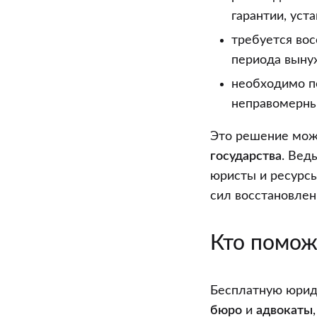
гарантии, ус
требуется вос
периода выну
необходимо п
неправомерны
Это решение мож
государства
. Вед
юристы и ресурсы
сил восстановлен
Кто помож
Бесплатную юрид
бюро
и
адвокаты