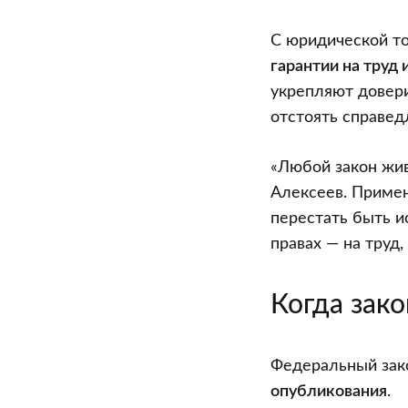
С юридической т
гарантии на труд 
укрепляют довери
отстоять справедл
«Любой закон жив
Алексеев. Примен
перестать быть и
правах — на труд,
Когда зако
Федеральный зак
опубликования
.