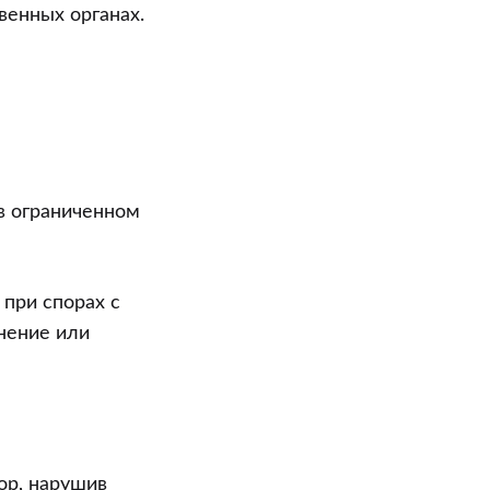
венных органах.
н
в ограниченном
при спорах с
ьнение или
ор, нарушив