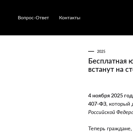
Вопрос-Ответ
Контакты
2025
Бесплатная 
встанут на с
Бесплатная
4 ноября 2025 год
юридическая
407-ФЗ
, который
защита
Российской Федер
трудовых
прав:
Теперь граждане,