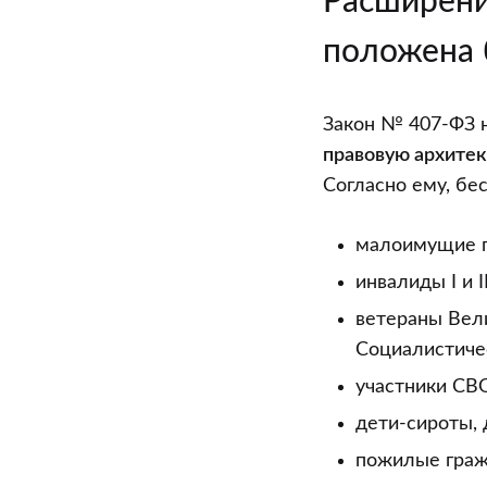
Расширени
положена 
Закон № 407-ФЗ н
правовую архитек
Согласно ему, бе
малоимущие г
инвалиды I и I
ветераны Вели
Социалистичес
участники СВО
дети-сироты,
пожилые граж