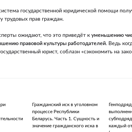
 система государственной юридической помощи полу
 трудовых прав граждан.
сперты ожидают, что это приведёт к
уменьшению чис
ышению правовой культуры работодателей
. Ведь ког
 государственный юрист, соблазн «сэкономить на зако
при
Гражданский иск в уголовном
Генподряд
процессе Республики
выполнен
ятельности
Беларусь. Часть 1. Сущность и
субподряд
значение гражданского иска в
каждый от