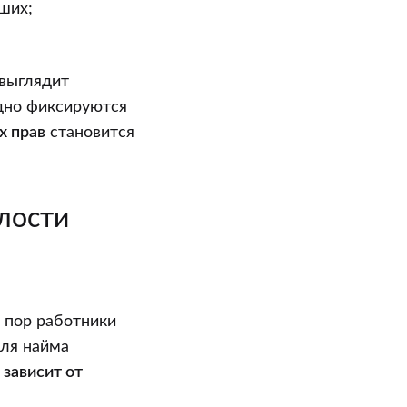
ших;
 выглядит
дно фиксируются
х прав
становится
лости
х пор работники
для найма
 зависит от