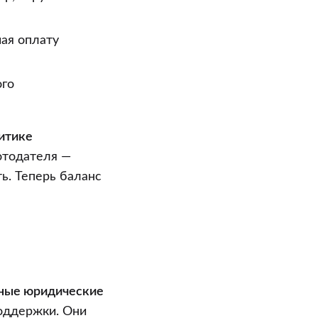
чая оплату
ого
итике
ботодателя —
ь. Теперь баланс
нные юридические
поддержки. Они