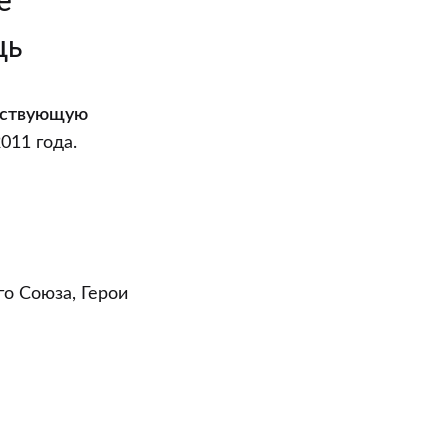
ё
щь
ществующую
011 года.
о Союза, Герои