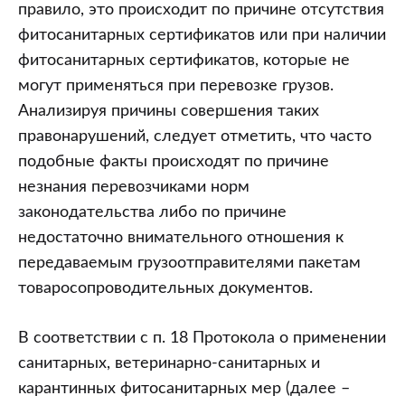
товаров
правило, это происходит по причине отсутствия
через
фитосанитарных сертификатов или при наличии
границу
фитосанитарных сертификатов, которые не
государств
могут применяться при перевозке грузов.
–
Анализируя причины совершения таких
членов
правонарушений, следует отметить, что часто
Евразийского
подобные факты происходят по причине
экономического
незнания перевозчиками норм
союза
законодательства либо по причине
недостаточно внимательного отношения к
передаваемым грузоотправителями пакетам
товаросопроводительных документов.
В соответствии с п. 18 Протокола о применении
санитарных, ветеринарно-санитарных и
карантинных фитосанитарных мер (далее –