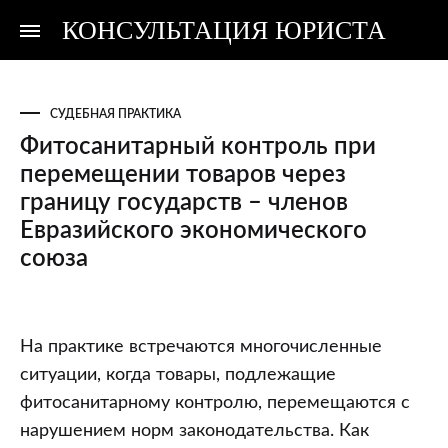
КОНСУЛЬТАЦИЯ ЮРИСТА
Консультация
Консультация
юриста
юриста
СУДЕБНАЯ ПРАКТИКА
Фитосанитарный контроль при
перемещении товаров через
границу государств – членов
Евразийского экономического
союза
Фитосанитарный
На практике встречаются многочисленные
контроль
ситуации, когда товары, подлежащие
при
фитосанитарному контролю, перемещаются с
перемещении
нарушением норм законодательства. Как