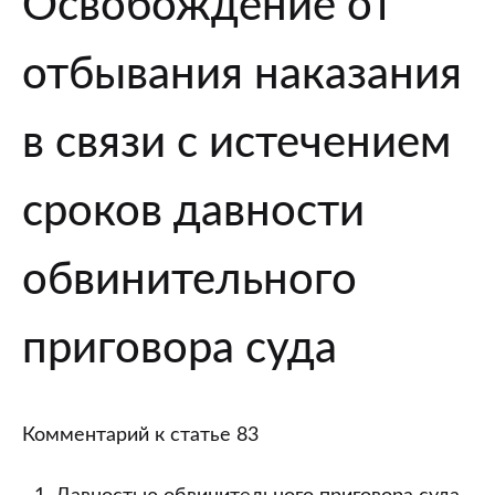
Освобождение от
83
“Освобождение
отбывания наказания
от
отбывания
наказания
в связи с истечением
в
связи
сроков давности
с
истечением
обвинительного
сроков
давности
приговора суда
обвинительного
приговора
суда”
Комментарий к статье 83
Уголовного
кодекса