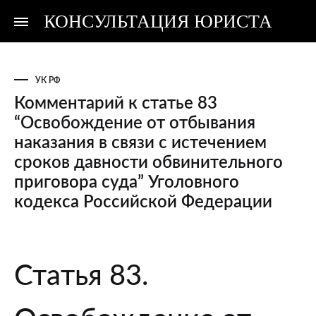
КОНСУЛЬТАЦИЯ ЮРИСТА
Консультация
Консультация
юриста
юриста
УК РФ
Комментарий к статье 83
“Освобождение от отбывания
наказания в связи с истечением
сроков давности обвинительного
приговора суда” Уголовного
кодекса Российской Федерации
Комментарий
Статья 83.
к
статье