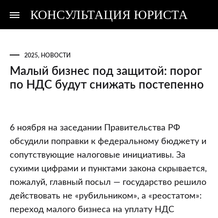
КОНСУЛЬТАЦИЯ ЮРИСТА
Консультация
Консультация
юриста
юриста
2025
,
НОВОСТИ
Малый бизнес под защитой: порог
по НДС будут снижать постепенно
Малый
6 ноября на заседании Правительства РФ
бизнес
обсудили поправки к федеральному бюджету и
под
сопутствующие налоговые инициативы. За
защитой:
сухими цифрами и пунктами закона скрывается,
порог
пожалуй, главный посыл — государство решило
по
действовать не «рубильником», а «реостатом»:
НДС
переход малого бизнеса на уплату НДС