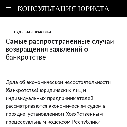
КОНСУЛЬТАЦИЯ ЮРИСТА
Консультация
Консультация
юриста
юриста
СУДЕБНАЯ ПРАКТИКА
Самые распространенные случаи
возвращения заявлений о
банкротстве
Самые
Дела об экономической несостоятельности
распространенные
(банкротстве) юридических лиц и
случаи
индивидуальных предпринимателей
возвращения
рассматриваются экономическим судом в
заявлений
порядке, установленном Хозяйственным
о
процессуальным кодексом Республики