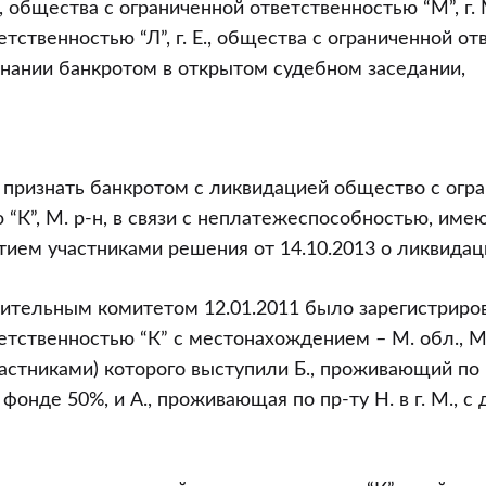
 общества с ограниченной ответственностью “М”, г. 
тственностью “Л”, г. Е., общества с ограниченной о
ризнании банкротом в открытом судебном заседании,
 признать банкротом с ликвидацией общество с огр
 “К”, М. р-н, в связи с неплатежеспособностью, им
ятием участниками решения от 14.10.2013 о ликвидац
ительным комитетом 12.01.2011 было зарегистриро
тственностью “К” с местонахождением – М. обл., М. 
стниками) которого выступили Б., проживающий по пр-
фонде 50%, и А., проживающая по пр-ту Н. в г. М., с