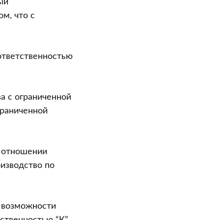
ый
м, что с
ответственностью
а с ограниченной
граниченной
в отношении
изводство по
о возможности