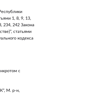
 Республики
ями 1, 8, 9, 13,
33, 234, 242 Закона
тве)”, статьями
суального кодекса
анкротом с
”, М. р-н,