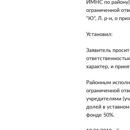
ИМНС по району),
ограниченной отве
“Ю”, Л. р-н, о п
Установил:
Заявитель просит
ответственностью
характер, и прин
Районным исполн
ограниченной отве
учредителями (уча
долей в уставном 
фонде 50%.