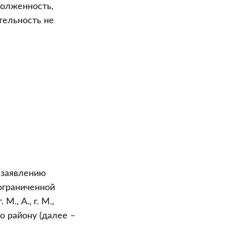
олженность,
тельность не
 заявлению
 ограниченной
М., А., г. М.,
о району (далее –