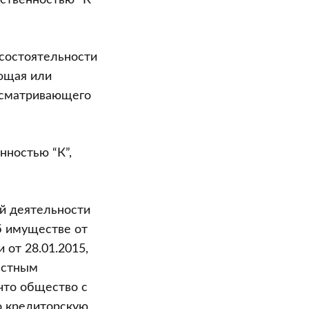
ственностью “К”
есостоятельности
еющая или
ссматривающего
нностью “К”,
ой деятельности
об имуществе от
и от 28.01.2015,
астным
 что общество с
о кредиторскую