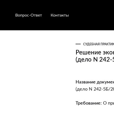
Вопрос-Ответ
Контакты
СУДЕБНАЯ ПРАКТИ
Решение эко
(дело N 242-
Решение
Название докумен
экономическ
(дело N 242-5Б/2
суда
Минской
Требование:
О пр
области