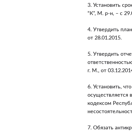
3. Установить ср
“К”, М. р-н, – с 2
4. Утвердить пла
от 28.01.2015.
5. Утвердить отч
ответственностью 
г. М., от 03.12.20
6. Установить, чт
осуществляется в
кодексом Респуб
несостоятельности
7. Обязать антик