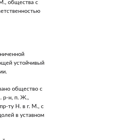
М., общества с
тветственностью
аниченной
еющей устойчивый
ии.
вано общество с
р-н, п. Ж.,
ту Н. в г. М., с
 долей в уставном