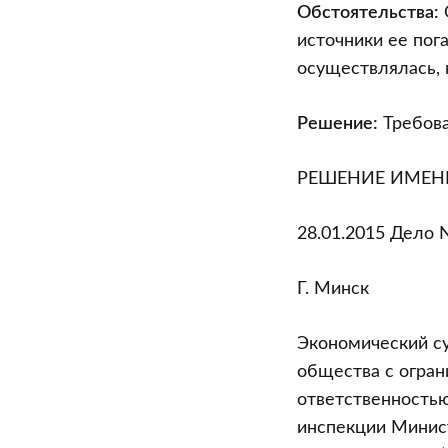
от
Обстоятельства:
28.01.2015
источники ее пог
(дело
осуществлялась, 
N
242-
Решение:
Требова
5Б/2014)
РЕШЕНИЕ ИМЕН
28.01.2015 Дело 
Г. Минск
Экономический с
общества с огран
ответственностью “
инспекции Минист