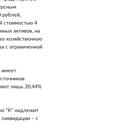
урсным
 рублей,
й стоимостью 4
иных активов, на
во-хозяйственную
ва с ограниченной
” имеет
источников
ляют лишь 20,44%
ью “К” надлежит
 ликвидации – с