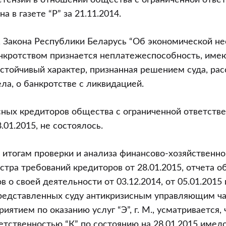
тензий в отношении общества с ограниченной ответ
 в газете “Р” за 21.11.2014.
1 Закона Республики Беларусь “Об экономической н
анкротством признается неплатежеспособность, им
стойчивый характер, признанная решением суда, ра
ла, о банкротстве с ликвидацией.
ных кредиторов общества с ограниченной ответстве
.01.2015, не состоялось.
 итогам проверки и анализа финансово-хозяйственн
естра требований кредиторов от 28.01.2015, отчета 
ов о своей деятельности от 03.12.2014, от 05.01.2015 
редставленных суду антикризисным управляющим ч
ятием по оказанию услуг “Э”, г. М., усматривается,
етственностью “К” по состоянию на 28.01.2015 имел