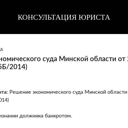
КОНСУЛЬТАЦИЯ ЮРИСТА
Консультация
Консультация
юриста
юриста
КА
номического суда Минской области от 
5Б/2014)
та:
Решение экономического суда Минской области 
ого
014)
изнании должника банкротом.