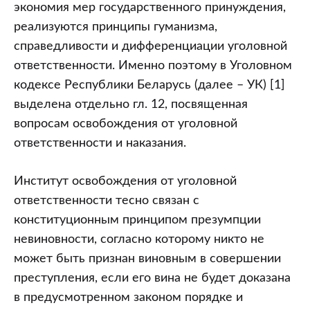
ответственности
экономия мер государственного принуждения,
и
реализуются принципы гуманизма,
наказания.
справедливости и дифференциации уголовной
Часть
ответственности. Именно поэтому в Уголовном
1.
кодексе Республики Беларусь (далее – УК) [1]
Освобождение
выделена отдельно гл. 12, посвященная
от
вопросам освобождения от уголовной
уголовной
ответственности и наказания.
ответственности
Институт освобождения от уголовной
ответственности тесно связан с
конституционным принципом презумпции
невиновности, согласно которому никто не
может быть признан виновным в совершении
преступления, если его вина не будет доказана
в предусмотренном законом порядке и