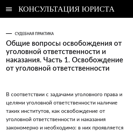
КОНСУЛЬТАЦИЯ ЮРИСТА
Консультация
Консультация
юриста
юриста
СУДЕБНАЯ ПРАКТИКА
Общие вопросы освобождения от
уголовной ответственности и
наказания. Часть 1. Освобождение
от уголовной ответственности
Общие
В соответствии с задачами уголовного права и
вопросы
целями уголовной ответственности наличие
освобождения
таких институтов, как освобождение от
от
уголовной ответственности и наказания
уголовной
закономерно и необходимо: в них проявляется