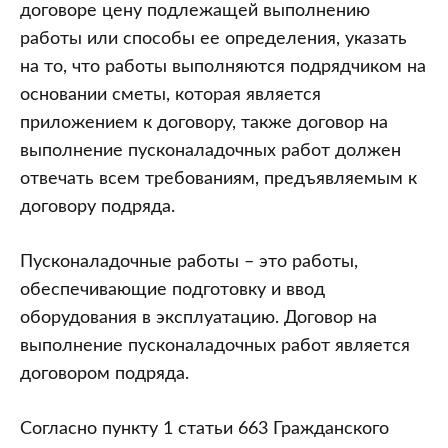
заказчик
договоре цену подлежащей выполнению
планирует
работы или способы ее определения, указать
заключить
на то, что работы выполняются подрядчиком на
договор
основании сметы, которая является
подряда
приложением к договору, также договор на
на
выполнение пусконаладочных работ должен
выполнение
отвечать всем требованиям, предъявляемым к
пусконаладочных
договору подряда.
работ,
стоимость
Пусконаладочные работы – это работы,
которых
обеспечивающие подготовку и ввод
определена
оборудования в эксплуатацию. Договор на
в
выполнение пусконаладочных работ является
нормах
договором подряда.
норматива
расхода
Согласно пункту 1 статьи 663 Гражданского