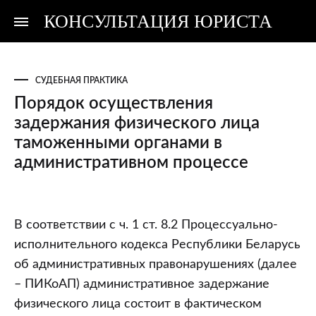
КОНСУЛЬТАЦИЯ ЮРИСТА
Консультация
Консультация
юриста
юриста
СУДЕБНАЯ ПРАКТИКА
Порядок осуществления
задержания физического лица
таможенными органами в
административном процессе
Порядок
В соответствии с ч. 1 ст. 8.2 Процессуально-
осуществления
исполнительного кодекса Республики Беларусь
задержания
об административных правонарушениях (далее
физического
– ПИКоАП) административное задержание
лица
физического лица состоит в фактическом