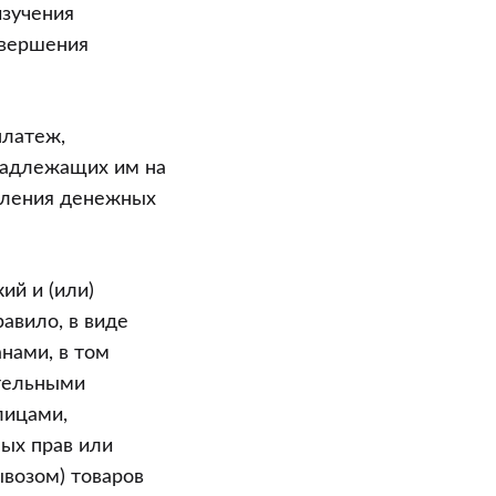
изучения
овершения
платеж,
надлежащих им на
авления денежных
ий и (или)
авило, в виде
нами, в том
тельными
лицами,
ых прав или
ывозом) товаров