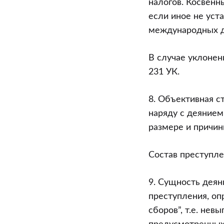
налогов. Косвенн
если иное не ус
международных д
В случае уклонен
231 УК.
8. Объективная с
наряду с деянием
размере и причин
Состав преступле
9. Сущность деян
преступления, оп
сборов”, т.е. не