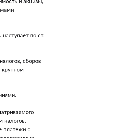
имость и акцизы,
рмами
наступает по ст.
налогов, сборов
в крупном
ниями.
матриваемого
м налогов,
е платежи с