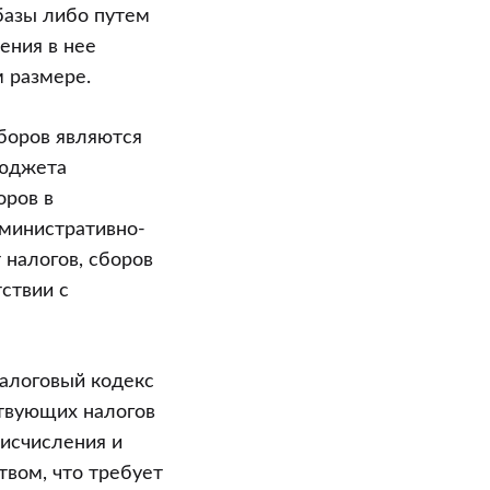
базы либо путем
ения в нее
 размере.
боров являются
бюджета
оров в
министративно-
налогов, сборов
ствии с
Налоговый кодекс
ствующих налогов
 исчисления и
вом, что требует