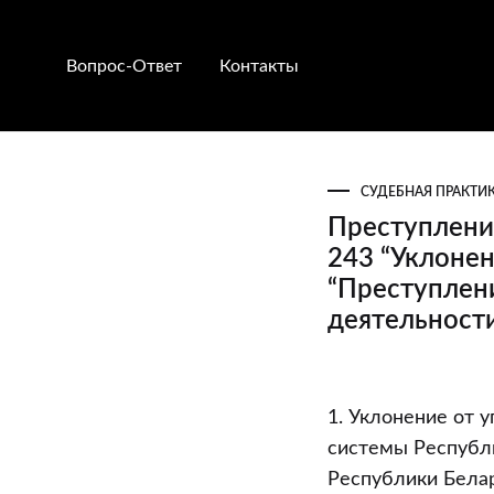
Вопрос-Ответ
Контакты
СУДЕБНАЯ ПРАКТИ
Преступлени
243 “Уклонен
“Преступлен
деятельности
Преступлени
1. Уклонение от 
против
системы Республи
бюджетной
Республики Белар