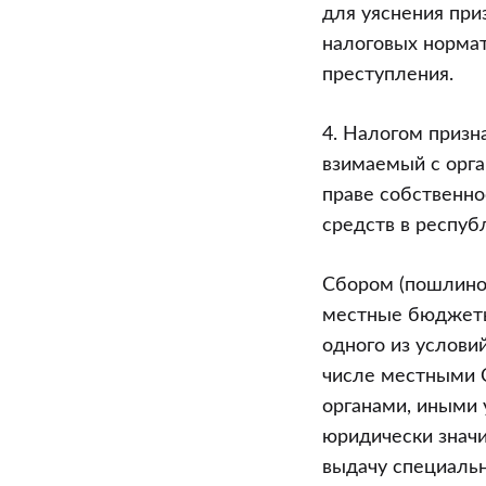
осуществлен
для уяснения при
экономическ
налоговых нормат
деятельност
преступления.
Уголовного
кодекса
4. Налогом призн
Республики
взимаемый с орг
Беларусь)
праве собственно
средств в респуб
Сбором (пошлиной
местные бюджеты,
одного из услови
числе местными 
органами, иными
юридически знач
выдачу специальн