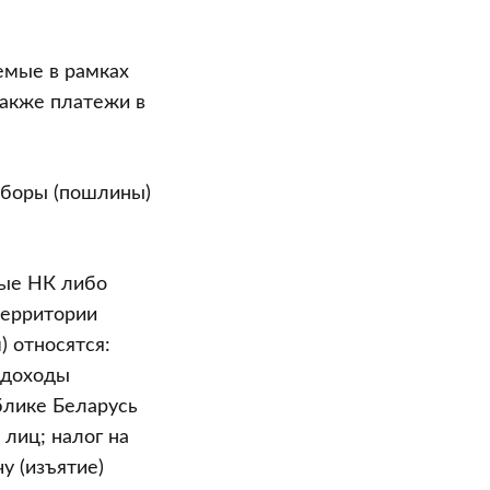
емые в рамках
также платежи в
сборы (пошлины)
ные НК либо
территории
 относятся:
а доходы
блике Беларусь
 лиц; налог на
у (изъятие)