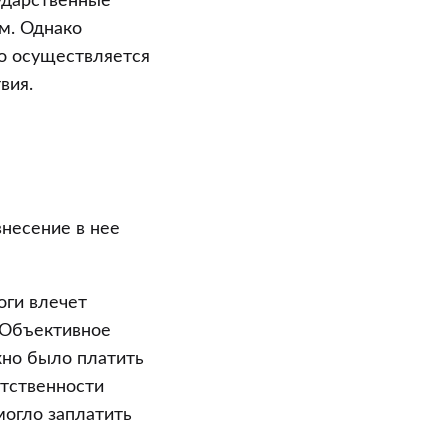
ударственные
м. Однако
но осуществляется
вия.
внесение в нее
оги влечет
. Объективное
жно было платить
етственности
могло заплатить