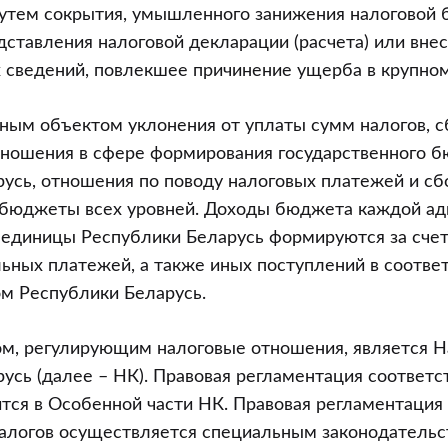
путем сокрытия, умышленного занижения налоговой 
й
дставления налоговой декларации (расчета) или внес
 сведений, повлекшее причинение ущерба в крупном
ным объектом уклонения от уплаты сумм налогов, с
ношения в сфере формирования государственного 
усь, отношения по поводу налоговых платежей и сб
 бюджеты всех уровней. Доходы бюджета каждой ад
единицы Республики Беларусь формируются за счет 
льных платежей, а также иных поступлений в соответ
м Республики Беларусь.
ом, регулирующим налоговые отношения, является 
ия
усь (далее – НК). Правовая регламентация соответ
тся в Особенной части НК. Правовая регламентация
алогов осуществляется специальным законодательст