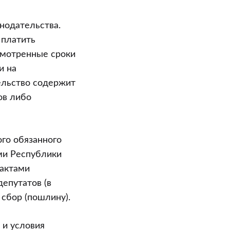
нодательства.
 платить
смотренные сроки
и на
ельство содержит
ов либо
го обязанного
ами Республики
 актами
епутатов (в
 сбор (пошлину).
 и условия