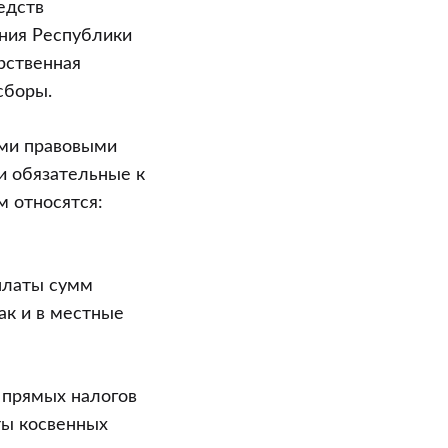
едств
ния Республики
рственная
сборы.
ыми правовыми
и обязательные к
м относятся:
уплаты сумм
ак и в местные
ы прямых налогов
аты косвенных