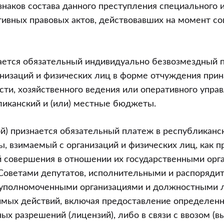
ия
знаков состава данного преступления специального 
ой
ивных правовых актов, действовавших на момент с
и”
ается обязательный индивидуально безвозмездный 
анизаций и физических лиц в форме отчуждения при
сти, хозяйственного ведения или оперативного упр
ликанский и (или) местные бюджеты.
) признается обязательный платеж в республиканск
 взимаемый с организаций и физических лиц, как пр
й совершения в отношении их государственными орга
Советами депутатов, исполнительными и распоряди
 уполномоченными организациями и должностными 
имых действий, включая предоставление определенн
ых разрешений (лицензий), либо в связи с ввозом (в