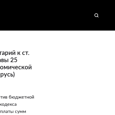
арий к ст.
авы 25
номической
русь)
ротив бюджетной
 кодекса
 уплаты сумм