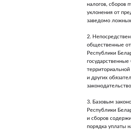
системы
налогов, сборов 
(комментари
уклонения от пре
к
заведомо ложных
ст.
243
2. Непосредствен
“Уклонение
общественные от
от
Республики Белар
уплаты
государственные
сумм
территориальной 
налогов,
и других обязате
сборов”
законодательство
главы
25
3. Базовым закон
“Преступлен
Республики Белар
против
и сборов содержи
порядка
порядка уплаты н