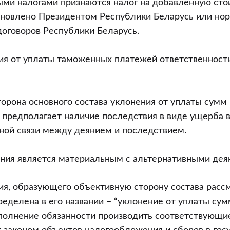
ыми налогами признаются налог на добавленную сто
тановлено Президентом Республики Беларусь или но
оговоров Республики Беларусь.
ия от уплаты таможенных платежей ответственность 
торона основного состава уклонения от уплаты сумм 
 предполагает наличие последствия в виде ущерба 
ной связи между деянием и последствием.
ния является материальным с альтернативными дея
ия, образующего объективную сторону состава расс
ределена в его названии – “уклонение от уплаты сум
выполнение обязанности производить соответствующи