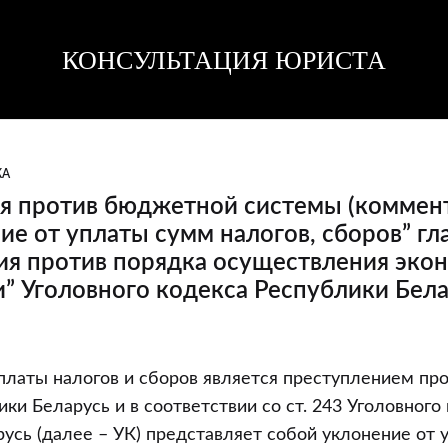
КОНСУЛЬТАЦИЯ ЮРИСТА
Консультация
Консультация
юриста
юриста
КА
я против бюджетной системы (коммент
ие от уплаты сумм налогов, сборов” гл
ия против порядка осуществления эко
” Уголовного кодекса Республики Бела
я
уплаты налогов и сборов является преступлением п
ки Беларусь и в соответствии со ст. 243 Уголовного
усь (далее – УК) представляет собой уклонение от