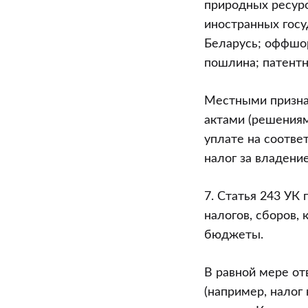
природных ресурс
иностранных гос
Беларусь; оффшор
пошлина; патент
Местными призна
актами (решениям
уплате на соотве
налог за владени
7. Статья 243 УК
налогов, сборов,
бюджеты.
В равной мере от
(например, налог