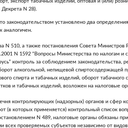
орт, экспорт табачных изделий, оптовая и (или) розн
 Декрета N 28).
что законодательством установлено два определени
х аналогичен.
за N 510, а также постановления Совета Министров
0.2001 N 1592 “Вопросы Министерства по налогам и 
усь” контроль за соблюдением законодательства, 
оборот алкогольной, непищевой спиртосодержащей п
вого спирта и табачных изделий, оборот табачного 
тков и табачных изделий, возложен на налоговые ор
ечня контролирующих (надзорных) органов и сфер ко
т (в которых применяется) контрольный список вопр
становлением N 489, налоговые органы обязаны при
ии всех проверяемых субъектов независимо от видо