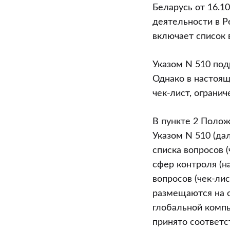
вопросов
Беларусь от 16.1
(чек-
деятельности в Ре
листа)
включает список 
Указом N 510 под
Однако в настоящ
чек-лист, огранич
В пункте 2 Полож
Указом N 510 (да
списка вопросов (
сфер контроля (н
вопросов (чек-ли
размещаются на 
глобальной комп
принято соответс