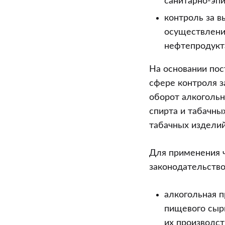
санитарно-эп
контроль за 
осуществления
нефтепродукт
На основании пос
сфере контроля з
оборот алкоголь
спирта и табачны
табачных изделий
Для применения 
законодательств
алкогольная п
пищевого сыр
их производст