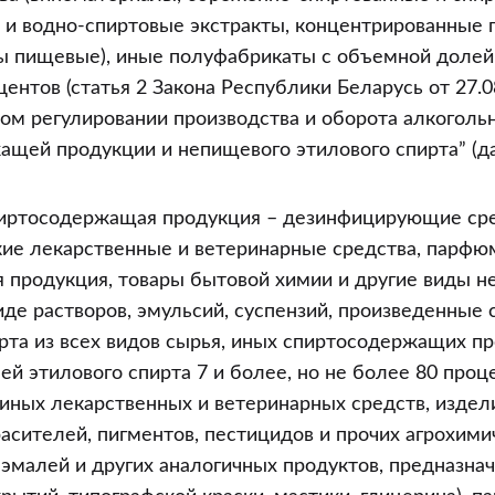
ы и водно-спиртовые экстракты, концентрированные
ы пищевые), иные полуфабрикаты с объемной долей 
центов (статья 2 Закона Республики Беларусь от 27.0
ом регулировании производства и оборота алкоголь
ащей продукции и непищевого этилового спирта” (д
иртосодержащая продукция – дезинфицирующие сре
кие лекарственные и ветеринарные средства, парфю
я продукция, товары бытовой химии и другие виды 
иде растворов, эмульсий, суспензий, произведенные
рта из всех видов сырья, иных спиртосодержащих пр
й этилового спирта 7 и более, но не более 80 проце
иных лекарственных и ветеринарных средств, издел
расителей, пигментов, пестицидов и прочих агрохими
, эмалей и других аналогичных продуктов, предназна