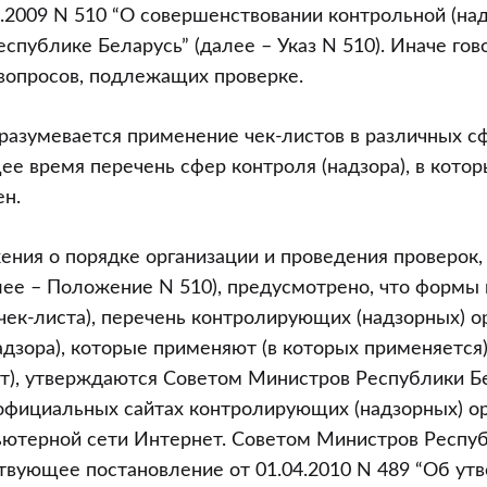
0.2009 N 510 “О совершенствовании контрольной (на
спублике Беларусь” (далее – Указ N 510). Иначе гово
вопросов, подлежащих проверке.
разумевается применение чек-листов в различных сф
ее время перечень сфер контроля (надзора), в кото
ен.
ения о порядке организации и проведения проверок
лее – Положение N 510), предусмотрено, что формы
чек-листа), перечень контролирующих (надзорных) ор
адзора), которые применяют (в которых применяется)
ст), утверждаются Советом Министров Республики Б
официальных сайтах контролирующих (надзорных) ор
ьютерной сети Интернет. Советом Министров Респу
твующее постановление от 01.04.2010 N 489 “Об у