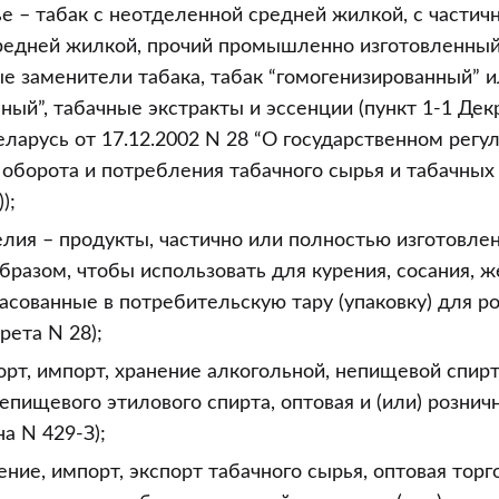
е – табак с неотделенной средней жилкой, с частич
редней жилкой, прочий промышленно изготовленный
 заменители табака, табак “гомогенизированный” 
ный”, табачные экстракты и эссенции (пункт 1-1 Де
ларусь от 17.12.2002 N 28 “О государственном регу
 оборота и потребления табачного сырья и табачных
);
лия – продукты, частично или полностью изготовле
бразом, чтобы использовать для курения, сосания, ж
асованные в потребительскую тару (упаковку) для р
рета N 28);
порт, импорт, хранение алкогольной, непищевой спи
епищевого этилового спирта, оптовая и (или) рознич
на N 429-З);
ение, импорт, экспорт табачного сырья, оптовая торг