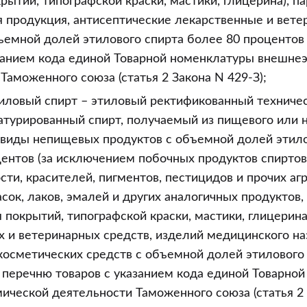
рытий, типографской краски, мастики, глицерина), 
я продукция, антисептические лекарственные и вет
ъемной долей этилового спирта более 80 процентов
азанием кода единой Товарной номенклатуры внешне
Таможенного союза (статья 2 Закона N 429-З);
иловый спирт – этиловый ректификованный техничес
атурированный спирт, получаемый из пищевого или 
е виды непищевых продуктов с объемной долей этило
центов (за исключением побочных продуктов спирто
и, красителей, пигментов, пестицидов и прочих аг
асок, лаков, эмалей и других аналогичных продуктов
 покрытий, типографской краски, мастики, глицерина
 и ветеринарных средств, изделий медицинского на
осметических средств с объемной долей этилового 
 перечню товаров с указанием кода единой Товарно
ческой деятельности Таможенного союза (статья 2 