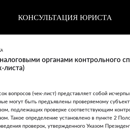
КОНСУЛЬТАЦИЯ ЮРИСТА
Консультация
Консультация
юриста
юриста
КА
налоговыми органами контрольного сп
к-листа)
ок вопросов (чек-лист) представляет собой исчерп
рые могут быть предъявлены проверяемому субъекту
твом, подлежащих проверке соответствующим конт
о
ном. Такое определение установлено в пункте 2 Пол
оведения проверок, утвержденного Указом Президен