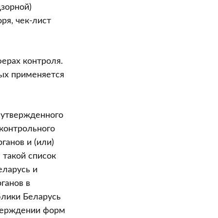
дзорной)
ря, чек-лист
ерах контроля.
рых применяется
, утвержденного
 контрольного
ганов и (или)
 такой список
еларусь и
ганов в
блики Беларусь
тверждении форм