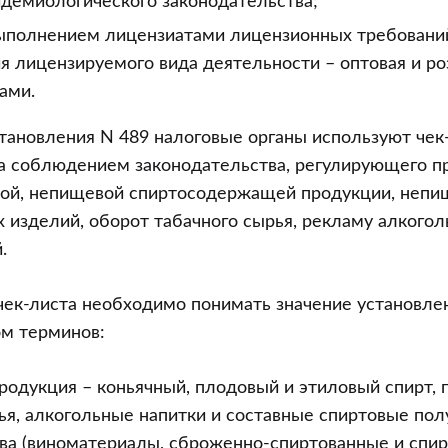
идемиологического законодательства;
выполнением лицензиатами лицензионных требовани
 лицензируемого вида деятельности – оптовая и ро
ами.
тановления N 489 налоговые органы используют чек
а соблюдением законодательства, регулирующего п
ной, непищевой спиртосодержащей продукции, непи
х изделий, оборот табачного сырья, рекламу алкогол
.
чек-листа необходимо понимать значение установле
ом терминов:
родукция – коньячный, плодовый и этиловый спирт,
ья, алкогольные напитки и составные спиртовые по
ва (виноматериалы, сброженно-спиртованные и спир