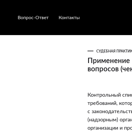
Вопрос-Ответ
Контакты
СУДЕБНАЯ ПРАКТИ
Применение 
вопросов (че
Применение
Контрольный спис
налоговыми
требований, кото
органами
с законодательс
контрольног
(надзорным) орга
списка
организации и пр