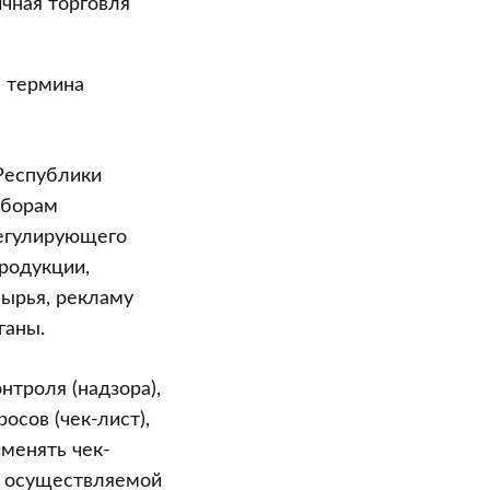
ичная торговля
я термина
 Республики
сборам
регулирующего
родукции,
сырья, рекламу
ганы.
нтроля (надзора),
осов (чек-лист),
менять чек-
в осуществляемой