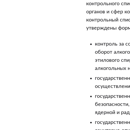
контрольного спи
органов и сфер к
контрольный спис
утверждены формы
контроль за 
оборот алког
этилового спи
алкогольных н
государствен
осуществлени
государственн
безопасности,
ядерной и рад
государствен