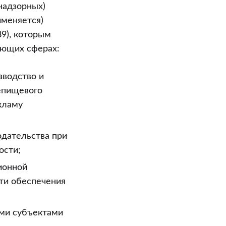
надзорных)
именяется)
89), которым
ующих сферах:
зводство и
епищевого
кламу
одательства при
ости;
ионной
сти обеспечения
ми субъектами