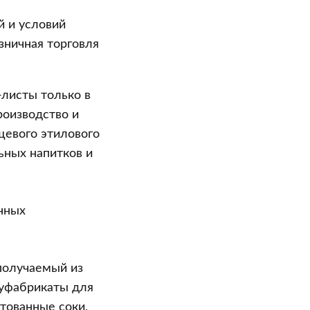
й и условий
зничная торговля
-листы только в
роизводство и
щевого этилового
ьных напитков и
нных
 получаемый из
луфабрикаты для
тованные соки,