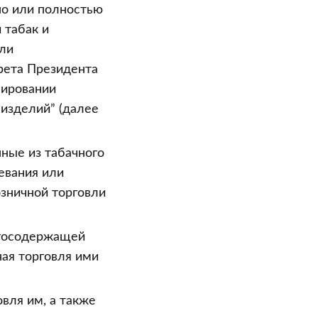
но или полностью
 табак и
или
крета Президента
лировании
 изделий” (далее
нные из табачного
евания или
озничной торговли
ртосодержащей
ная торговля ими
овля им, а также