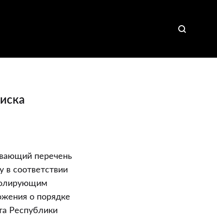
иска
ывающий перечень
 в соответствии
ролирующим
ожения о порядке
та Республики