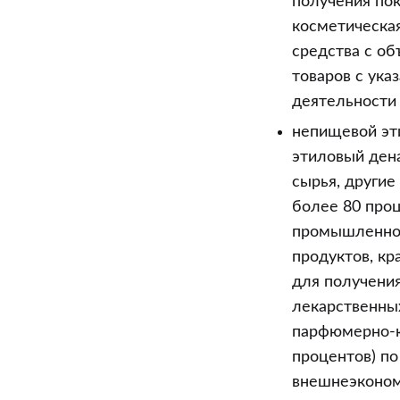
получения пок
косметическа
средства с об
товаров с ук
деятельности 
непищевой эт
этиловый ден
сырья, други
более 80 про
промышленност
продуктов, кр
для получения
лекарственных
парфюмерно-к
процентов) по
внешнеэкономи