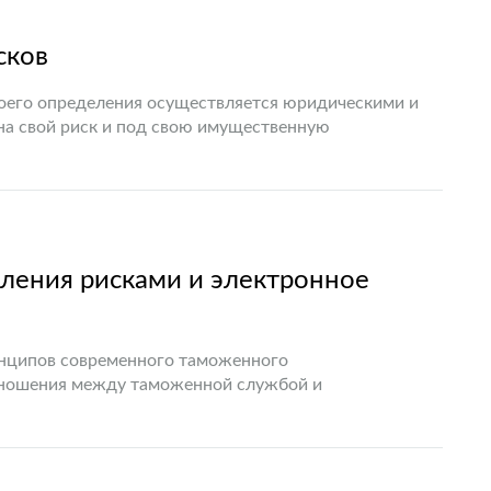
сков
воего определения осуществляется юридическими и
на свой риск и под свою имущественную
ции, когда должник в силу…
ления рисками и электронное
инципов современного таможенного
тношения между таможенной службой и
ческой платформой такого сотрудничества является
изация которой базируется на…