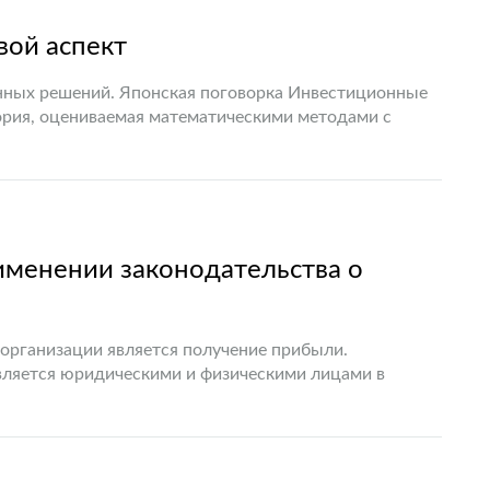
вой аспект
нных решений. Японская поговорка Инвестиционные
гория, оцениваемая математическими методами с
тности. Как таковой инвестиционный риск означает…
именении законодательства о
организации является получение прибыли.
ляется юридическими и физическими лицами в
ой страх и риск и под свою имущественную…