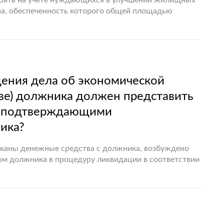
стоять на учете нуждающихся в улучшении жилищных
ина, обеспеченность которого общей площадью
а…
ения дела об экономической
тве) должника должен представить
сь подтверждающими
ика?
сканы денежные средства с должника, возбуждено
дом должника в процедуру ликвидации в соответствии