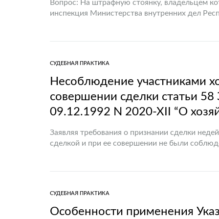
Вопрос: На штрафную стоянку, владельцем ко
инспекция Министерства внутренних дел Респ
эвакуировано неэксплуатируемое транспортно
собственником в…
СУДЕБНАЯ ПРАКТИКА
Несоблюдение участниками хо
совершении сделки статьи 58 
09.12.1992 N 2020-XII “О хоз
Заявляя требования о признании сделки недей
сделкой и при ее совершении не были собл
доказать, что заключенная оспариваемая сдел
СУДЕБНАЯ ПРАКТИКА
Особенности применения Указ