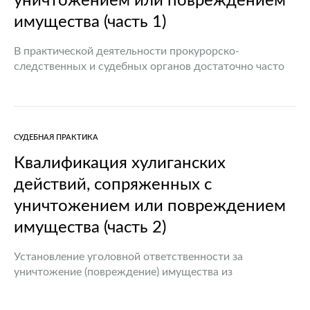
уничтожением или повреждением
имущества (часть 1)
В практической деятельности прокурорско-
следственных и судебных органов достаточно часто
возникают проблемы, связанные с установлением
направленности умысла лица и квалификации его
действий при совершении уничтожения или
повреждения имущества в общественных местах.…
СУДЕБНАЯ ПРАКТИКА
Квалификация хулиганских
действий, сопряженных с
уничтожением или повреждением
имущества (часть 2)
Установление уголовной ответственности за
уничтожение (повреждение) имущества из
хулиганских побуждений на сумму, превышающую
однократный (или двукратный) размер базовой