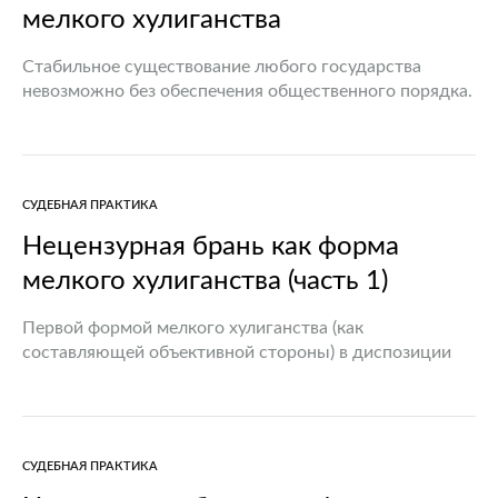
мелкого хулиганства
Стабильное существование любого государства
невозможно без обеспечения общественного порядка.
Наиболее серьезными нарушениями такого порядка
являются хулиганские действия. При этом вопросам
борьбы с мелким хулиганством уделяется не так
много внимания в…
СУДЕБНАЯ ПРАКТИКА
Нецензурная брань как форма
мелкого хулиганства (часть 1)
Первой формой мелкого хулиганства (как
составляющей объективной стороны) в диспозиции
ст. 17.1 Кодекса Республики Беларусь об
административных правонарушениях (далее – КоАП
Республики Беларусь) [1] является нецензурная брань
в общественном месте.…
СУДЕБНАЯ ПРАКТИКА