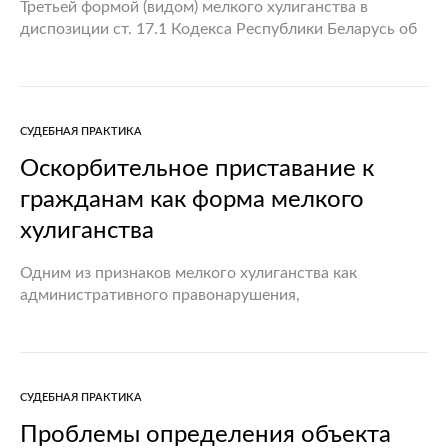
Третьей формой (видом) мелкого хулиганства в
диспозиции ст. 17.1 Кодекса Республики Беларусь об
административных правонарушениях (далее – КоАП)
указаны другие умышленные действия, нарушающие
общественный порядок, деятельность организаций
или спокойствие граждан…
СУДЕБНАЯ ПРАКТИКА
Оскорбительное приставание к
гражданам как форма мелкого
хулиганства
Одним из признаков мелкого хулиганства как
административного правонарушения,
предусмотренного статьей 17.1 Кодекса Республики
Беларусь об административных правонарушениях
(далее – КоАП) [1], является оскорбительное
приставание к гражданам. Мелкое хулиганство
СУДЕБНАЯ ПРАКТИКА
является одним…
Проблемы определения объекта