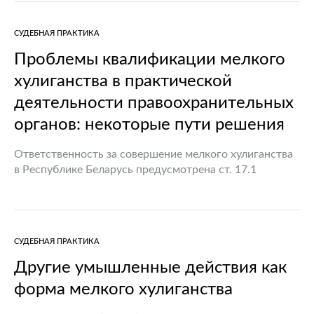
величины, безусловно, позволит “не включать
механизм” уголовного преследования по самым
СУДЕБНАЯ ПРАКТИКА
мелким фактам…
Проблемы квалификации мелкого
хулиганства в практической
деятельности правоохранительных
органов: некоторые пути решения
Ответственность за совершение мелкого хулиганства
в Республике Беларусь предусмотрена ст. 17.1
Кодекса Республики Беларусь об административных
правонарушениях (далее – КоАП). Гипотеза названной
нормы изложена следующим образом: нецензурная
брань в общественном…
СУДЕБНАЯ ПРАКТИКА
Другие умышленные действия как
форма мелкого хулиганства