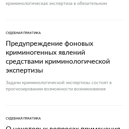
криминологическая экспертиза в обязательном
порядке проводится в отношении законопроектов,
правовых актов Президента Республики Беларусь,
Правительства Республики Беларусь, Комитета
государственного контроля Республики Беларусь,
СУДЕБНАЯ ПРАКТИКА
Национального банка Республики Беларусь,
Управления…
Предупреждение фоновых
криминогенных явлений
средствами криминологической
экспертизы
Задачи криминологической экспертизы состоят в
прогнозировании возможности возникновения
криминогенных последствий в различных сферах
общественных отношений в процессе
правоприменения. Одной из форм криминогенных
последствий являются фоновые криминогенные
СУДЕБНАЯ ПРАКТИКА
явления, образующие факторы детерминации…