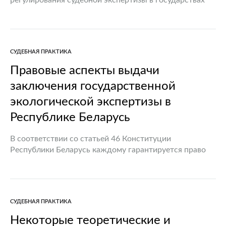
регулирования судебной экспертизы в государствах
Евразийского экономического союза объясняется тем,
что от полноты правового регулирования,
правильности применения различных видов судебных
экспертиз во многом зависит не…
СУДЕБНАЯ ПРАКТИКА
Правовые аспекты выдачи
заключения государственной
экологической экспертизы в
Республике Беларусь
В соответствии со статьей 46 Конституции
Республики Беларусь каждому гарантируется право
на благоприятную окружающую среду. Государством
осуществляется контроль за рациональным
использованием природных ресурсов в целях защиты
и улучшения условий жизни,…
СУДЕБНАЯ ПРАКТИКА
Некоторые теоретические и