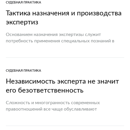
СУДЕБНАЯ ПРАКТИКА
в части противодействия коррупции 17.09.2007
(далее…
Тактика назначения и производства
экспертиз
Основанием назначения экспертизы служит
потребность применения специальных познаний в
области науки, техники, искусства, ремесла и иных
сферах деятельности для установления
обстоятельств, имеющих значение для проверки. При
этом специальные познания в…
СУДЕБНАЯ ПРАКТИКА
Независимость эксперта не значит
его безответственность
Сложность и многогранность современных
правоотношений все чаще обуславливают
необходимость использования судьями,
должностными лицами органов, ведущих уголовный
процесс, специальных познаний экспертов.