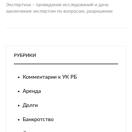
Экспертиза – проведение исследований и дача
заключения экспертом по вопросам, разрешение
которых требует специальных знаний в науке,
искусстве, технике или ремесле, в целях установления
обстоятельств и сведений о фактах, имеющих…
РУБРИКИ
Комментарии к УК РБ
Аренда
Долги
Банкротство